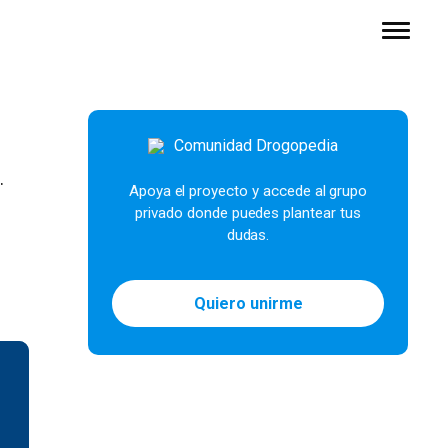
.
Apoya el proyecto y accede al grupo
privado donde puedes plantear tus
dudas.
Quiero unirme