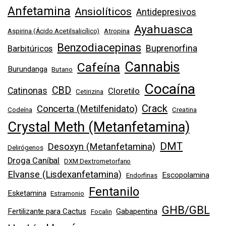
Anfetamina
Ansiolíticos
Antidepresivos
Ayahuasca
Aspirina (Ácido Acetilsalicílico)
Atropina
Benzodiacepinas
Buprenorfina
Barbitúricos
Cannabis
Cafeína
Burundanga
Butano
Cocaína
CBD
Catinonas
Cloretilo
Cetirizina
Crack
Concerta (Metilfenidato)
Codeína
Creatina
Crystal Meth (Metanfetamina)
DMT
Desoxyn (Metanfetamina)
Delirógenos
Droga Caníbal
DXM Dextrometorfano
Elvanse (Lisdexanfetamina)
Escopolamina
Endorfinas
Fentanilo
Esketamina
Estramonio
GHB/GBL
Fertilizante para Cactus
Gabapentina
Focalin