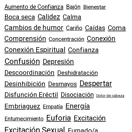
Aumento de Confianza
Bajón
Bienestar
Calidez
Boca seca
Calma
Cambios de humor
Caídas
Coma
Cariño
Comprensión
Conexión
Concentración
Conexión Espiritual
Confianza
Confusión
Depresión
Descoordinación
Deshidratación
Despertar
Desinhibición
Desmayos
Disfunción Eréctil
Disociación
Dolor de cabeza
Energía
Embriaguez
Empatía
Euforia
Excitación
Entumecimiento
Excitación Sexual
Fumado/a