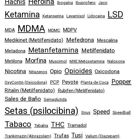
Heroína
Hachís
Ibogaína
Ibuprofeno
Jaco
LSD
Ketamina
Ketanserina
Levamisol
Lidocaina
MDMA
MDPV
MDA
MDMC
Mefedrona
Medikinet (Metilfenidato)
Mescalina
Metanfetamina
Metilfenidato
Metadona
Morfina
Metilona
Muscimol
MXE Metoxetamina
Naloxona
Opioides
Nicotina
Opio
Oxicodona
Nitazenos
Popper
Peyote
PCP
OxyContin (Oxicodona)
Planta de Coca
Ritalin (Metilfenidato)
Rubifen (Metilfenidato)
Sales de Baño
Semaglutida
Setas (psilocibina)
Speed
Snus
Speedball
Tabaco
THC
Tramadol
Tebaína
Tusi
Trufas
Trankimazin (Alprazolam)
Valium (Diazepam)