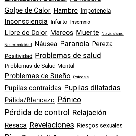
Golpe de Calor
Hambre
Impotencia
Inconsciencia
Infarto
Insomnio
Muerte
Libre de Dolor
Mareos
Nerviosismo
Náusea
Paranoia
Pereza
Neurotoxicidad
Problemas de salud
Positividad
Problemas de Salud Mental
Problemas de Sueño
Psicosis
Pupilas dilatadas
Pupilas contraidas
Pánico
Pálida/Blancazo
Pérdida de control
Relajación
Revelaciones
Resaca
Riesgos sexuales