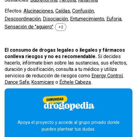
Efectos:
Alucinaciones
,
Caídas
,
Confusión
,
Descoordinación
,
Disociación
,
Entumecimiento
,
Euforia
,
Sensación de "agujero"
+2
El consumo de drogas legales o ilegales y fármacos
conlleva riesgos y no es recomendable.
Si decides
hacerlo, infórmate bien sobre las sustancias, sus efectos,
duración y dosificación, consulta a tu médico y utiliza
servicios de reducción de riesgos como
Energy Control
,
Dance Safe
,
Kosmicare
o
Échele Cabeza
.
Apoya el proyecto y accede al grupo privado donde
puedes plantear tus dudas.