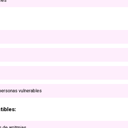
bles
personas vulnerables
ibles:
s de arritmias