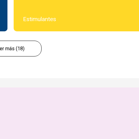
Estimulantes
er más (18)