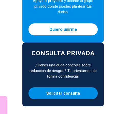
Apoya el proyecto y accede al grupo
privado donde puedes plantear tus
dudas.
Quiero unirme
CONSULTA PRIVADA
¿Tienes una duda concreta sobre
reducción de riesgos? Te orientamos de
forma confidencial.
Solicitar consulta