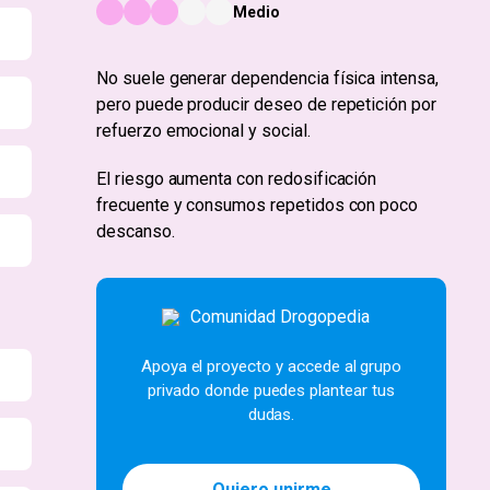
Medio
No suele generar dependencia física intensa,
pero puede producir deseo de repetición por
refuerzo emocional y social.
El riesgo aumenta con redosificación
frecuente y consumos repetidos con poco
descanso.
Apoya el proyecto y accede al grupo
privado donde puedes plantear tus
dudas.
Quiero unirme