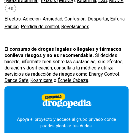
(Metanfetamina)
,
Éxtasis (MDMA)
,
Ketamina
,
LSD
,
MDMA
+3
Efectos:
Adicción
,
Ansiedad
,
Confusión
,
Despertar
,
Euforia
,
Pánico
,
Pérdida de control
,
Revelaciones
El consumo de drogas legales o ilegales y fármacos
conlleva riesgos y no es recomendable.
Si decides
hacerlo, infórmate bien sobre las sustancias, sus efectos,
duración y dosificación, consulta a tu médico y utiliza
servicios de reducción de riesgos como
Energy Control
,
Dance Safe
,
Kosmicare
o
Échele Cabeza
.
Apoya el proyecto y accede al grupo privado donde
puedes plantear tus dudas.