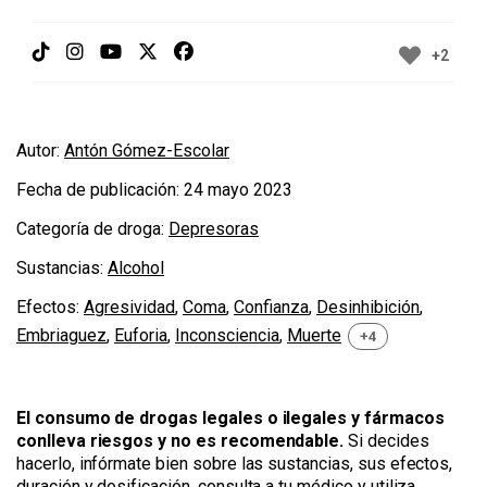
+2
Autor:
Antón Gómez-Escolar
Fecha de publicación:
24 mayo 2023
Categoría de droga:
Depresoras
Sustancias:
Alcohol
Efectos:
Agresividad
,
Coma
,
Confianza
,
Desinhibición
,
Embriaguez
,
Euforia
,
Inconsciencia
,
Muerte
+4
El consumo de drogas legales o ilegales y fármacos
conlleva riesgos y no es recomendable.
Si decides
hacerlo, infórmate bien sobre las sustancias, sus efectos,
duración y dosificación, consulta a tu médico y utiliza