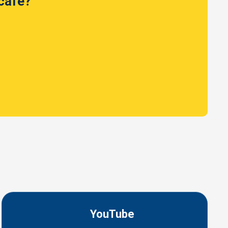
 café?
YouTube