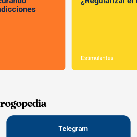
 curando
¿Regularizar el
adicciones
Estimulantes
Drogopedia
Telegram