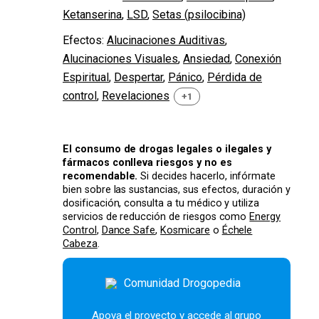
Ketanserina
,
LSD
,
Setas (psilocibina)
Efectos:
Alucinaciones Auditivas
,
Alucinaciones Visuales
,
Ansiedad
,
Conexión
Espiritual
,
Despertar
,
Pánico
,
Pérdida de
control
,
Revelaciones
+1
El consumo de drogas legales o ilegales y
fármacos conlleva riesgos y no es
recomendable.
Si decides hacerlo, infórmate
bien sobre las sustancias, sus efectos, duración y
dosificación, consulta a tu médico y utiliza
servicios de reducción de riesgos como
Energy
Control
,
Dance Safe
,
Kosmicare
o
Échele
Cabeza
.
Apoya el proyecto y accede al grupo