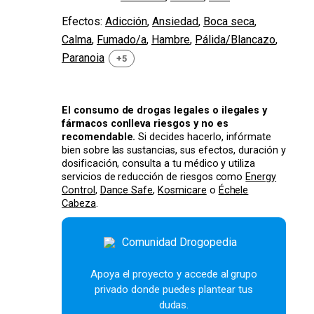
Efectos:
Adicción
,
Ansiedad
,
Boca seca
,
Calma
,
Fumado/a
,
Hambre
,
Pálida/Blancazo
,
Paranoia
+5
El consumo de drogas legales o ilegales y
fármacos conlleva riesgos y no es
recomendable.
Si decides hacerlo, infórmate
bien sobre las sustancias, sus efectos, duración y
dosificación, consulta a tu médico y utiliza
servicios de reducción de riesgos como
Energy
Control
,
Dance Safe
,
Kosmicare
o
Échele
Cabeza
.
Apoya el proyecto y accede al grupo
privado donde puedes plantear tus
dudas.