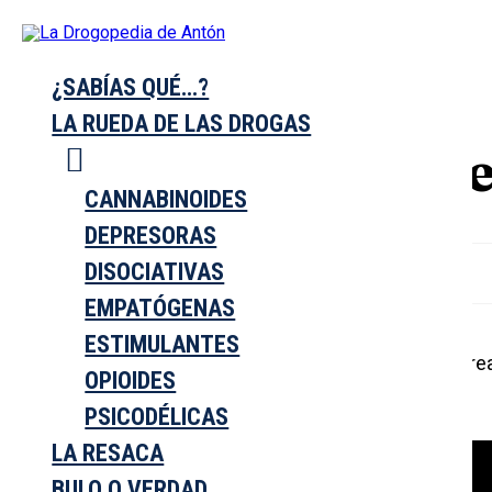
INICIO
¿SABÍAS QUÉ…?
Entrevistas en Podcast
- Carne Cruda T10X71
LA RUEDA DE LAS DROGAS
¿Crea adicción 
CANNABINOIDES
DEPRESORAS
DISOCIATIVAS
EMPATÓGENAS
ESTIMULANTES
Contestamos a la pregunta sobre si el cannabis cr
OPIOIDES
T10X71.
PSICODÉLICAS
LA RESACA
BULO O VERDAD