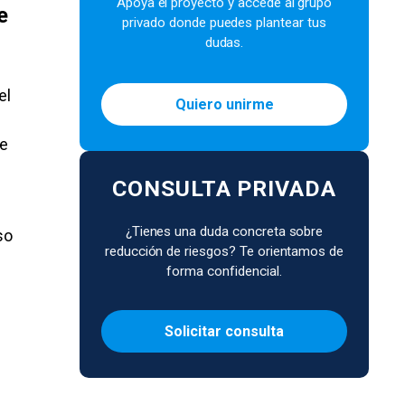
Apoya el proyecto y accede al grupo
e
privado donde puedes plantear tus
dudas.
el
Quiero unirme
de
CONSULTA PRIVADA
¿Tienes una duda concreta sobre
so
reducción de riesgos? Te orientamos de
forma confidencial.
Solicitar consulta