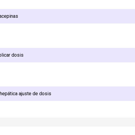
iacepinas
plicar dosis
/hepática ajuste de dosis