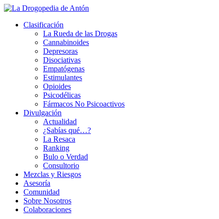
Saltar
al
Clasificación
contenido
La Rueda de las Drogas
Cannabinoides
Depresoras
Disociativas
Empatógenas
Estimulantes
Opioides
Psicodélicas
Fármacos No Psicoactivos
Divulgación
Actualidad
¿Sabías qué…?
La Resaca
Ranking
Bulo o Verdad
Consultorio
Mezclas y Riesgos
Asesoría
Comunidad
Sobre Nosotros
Colaboraciones