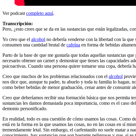
Ver podcast
completo aquí
.
Transcripción:
Pero, ¿esto crees que se da en las sustancias que están legalizadas, c
Yo creo que el
alcohol
no debería venderse con la libertad con la que
consumen una cantidad brutal de
cafeína
en forma de bebidas altament
Parto de la base de que me gustaría que todas aquellas sustancias que
necesario obtener un carnet y demostrar que tienes las capacidades ade
psicoactivas. Cuando una persona quiere tomarse una copa, debería h
Creo que muchos de los problemas relacionados con el
alcohol
provie
nos dice que, aunque tu padre, tu abuelo y toda tu familia lo hagan, n
como beber bebidas de menor graduación, cenar antes de consumir alcoh
Creo que deberíamos recibir una formación básica que nos permita t
sustancias les damos demasiada poca importancia, como es el caso de
demonio personificado.
En realidad, todo es una cuestión de cómo usamos las cosas. Como de
está en la forma en la que usamos las cosas, no en las cosas en sí mis
tremendamente letal. Sin embargo, el carfentanilo no suele matar a n
conocimiento, hay sustancias que son bastante peligrosas y que, si se 