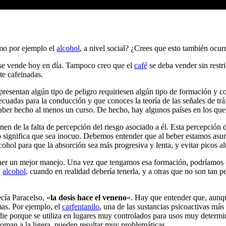
omo por ejemplo el
alcohol
, a nivel social? ¿Crees que esto también ocur
 se vende hoy en día. Tampoco creo que el
café
se deba vender sin rest
e cafeinadas.
 presentan algún tipo de peligro requiriesen algún tipo de formación y 
cuadas para la conducción y que conoces la teoría de las señales de tráf
aber hecho al menos un curso. De hecho, hay algunos países en los qu
nen de la falta de percepción del riesgo asociado a él. Esta percepció
o significa que sea inocuo. Debemos entender que al beber estamos asumi
ol para que la absorción sea más progresiva y lenta, y evitar picos al
ener un mejor manejo. Una vez que tengamos esa formación, podríamos
l
alcohol
, cuando en realidad debería tenerla, y a otras que no son tan 
cía Paracelso, «
la dosis hace el veneno
«. Hay que entender que, aunque
mas. Por ejemplo, el
carfentanilo
, una de las sustancias psicoactivas más
adie porque se utiliza en lugares muy controlados para usos muy determ
toman a la ligera, pueden resultar muy problemáticas.