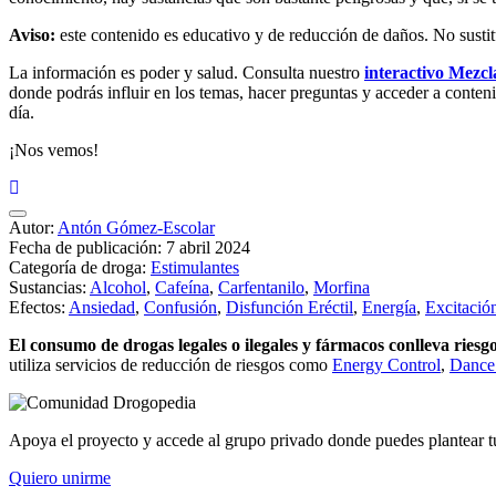
Aviso:
este contenido es educativo y de reducción de daños. No sustitu
La información es poder y salud. Consulta nuestro
interactivo Mezcl
donde podrás influir en los temas, hacer preguntas y acceder a conten
día.
¡Nos vemos!
Autor:
Antón Gómez-Escolar
Fecha de publicación:
7 abril 2024
Categoría de droga:
Estimulantes
Sustancias:
Alcohol
,
Cafeína
,
Carfentanilo
,
Morfina
Efectos:
Ansiedad
,
Confusión
,
Disfunción Eréctil
,
Energía
,
Excitació
El consumo de drogas legales o ilegales y fármacos conlleva riesg
utiliza servicios de reducción de riesgos como
Energy Control
,
Dance
Apoya el proyecto y accede al grupo privado donde puedes plantear t
Quiero unirme