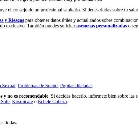
ye el consejo de un profesional sanitario. Si tienes dudas sobre tu salu
as y Riesgos
para obtener datos útiles y actualizados sobre combinacio
ido exclusivo. También puedes solicitar
asesorías personalizadas
o seg
n Sexual
,
Problemas de Sueño
,
Pupilas dilatadas
os y no es recomendable.
Si decides hacerlo, infórmate bien sobre las s
 Safe
,
Kosmicare
o
Échele Cabeza
.
us dudas.