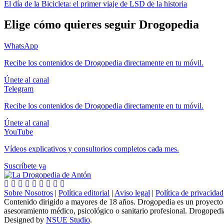
El día de la Bicicleta: el primer viaje de LSD de la historia
de
entradas
Elige cómo quieres seguir Drogopedia
WhatsApp
Recibe los contenidos de Drogopedia directamente en tu móvil.
Únete al canal
Telegram
Recibe los contenidos de Drogopedia directamente en tu móvil.
Únete al canal
YouTube
Vídeos explicativos y consultorios completos cada mes.
Suscríbete ya
Sobre Nosotros
|
Política editorial
|
Aviso legal
|
Política de privacidad
Contenido dirigido a mayores de 18 años. Drogopedia es un proyecto d
asesoramiento médico, psicológico o sanitario profesional. Drogopedi
Designed by
NSUE Studio
.