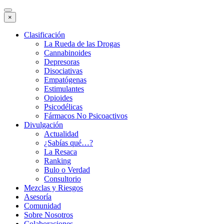
×
Clasificación
La Rueda de las Drogas
Cannabinoides
Depresoras
Disociativas
Empatógenas
Estimulantes
Opioides
Psicodélicas
Fármacos No Psicoactivos
Divulgación
Actualidad
¿Sabías qué…?
La Resaca
Ranking
Bulo o Verdad
Consultorio
Mezclas y Riesgos
Asesoría
Comunidad
Sobre Nosotros
Colaboraciones