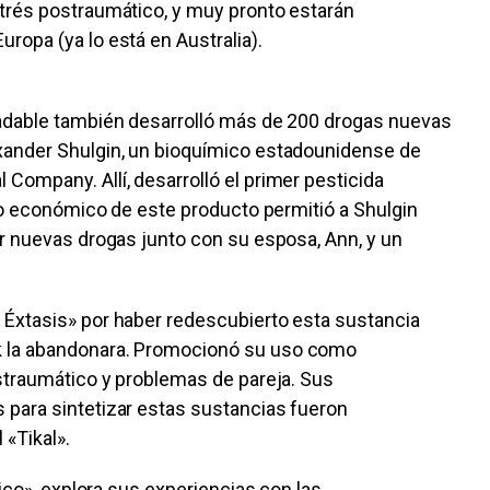
strés postraumático, y muy pronto estarán
ropa (ya lo está en Australia).
radable también desarrolló más de 200 drogas nuevas
exander Shulgin, un bioquímico estadounidense de
Company. Allí, desarrolló el primer pesticida
ito económico de este producto permitió a Shulgin
ar nuevas drogas junto con su esposa, Ann, y un
 Éxtasis» por haber redescubierto esta sustancia
k la abandonara. Promocionó su uso como
ostraumático y problemas de pareja. Sus
 para sintetizar estas sustancias fueron
l «Tikal».
ico», explora sus experiencias con las