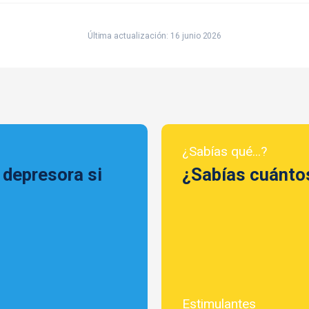
Última actualización: 16 junio 2026
¿Sabías qué...?
 depresora si
¿Sabías cuánto
Estimulantes