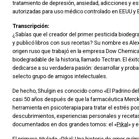
tratamiento de depresión, ansiedad, adicciones y e
autorizadas para uso médico controlado en EEUU y Eu
Transcripción:
¿Sabías que el creador del primer pesticida biodeg
y publicó libros con sus recetas? Su nombre es Al
origen ruso que trabajó en la empresa Dow Chemical 
biodegradable de la historia, llamado Tectran. El éx
dedicarse a su verdadera pasión: desarrollar y prob
selecto grupo de amigos intelectuales.
De hecho, Shulgin es conocido como «El Padrino del
casi 50 años después de que la farmacéutica Merc
herramienta en psicoterapia para tratar el estrés p
descubrimientos, experiencias personales y recetas
documentados en dos grandes tomos: el «
Pikal
» y e
El primero, titulado «
Pikal
: Una historia de amor quím