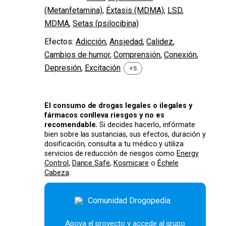
(Metanfetamina)
,
Éxtasis (MDMA)
,
LSD
,
MDMA
,
Setas (psilocibina)
Efectos:
Adicción
,
Ansiedad
,
Calidez
,
Cambios de humor
,
Comprensión
,
Conexión
,
Depresión
,
Excitación
+5
El consumo de drogas legales o ilegales y
fármacos conlleva riesgos y no es
recomendable.
Si decides hacerlo, infórmate
bien sobre las sustancias, sus efectos, duración y
dosificación, consulta a tu médico y utiliza
servicios de reducción de riesgos como
Energy
Control
,
Dance Safe
,
Kosmicare
o
Échele
Cabeza
.
Apoya el proyecto y accede al grupo