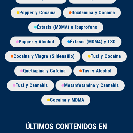
Popper y Cocaína
Doxilamina y Cocaína
Éxtasis (MDMA) e Ibuprofeno
Popper y Alcohol
Éxtasis (MDMA) y LSD
Cocaína y Viagra (Sildenafilo)
Tusi y Cocaína
Quetiapina y Cafeína
Tusi y Alcohol
Tusi y Cannabis
Metanfetamina y Cannabis
Cocaína y MDMA
ÚLTIMOS CONTENIDOS EN