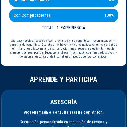
Sin Complicaciones
0%
Con Complicaciones
100%
TOTAL:
1 EXPERIENCIA
Las experiencias recogidas son anónimas y no constituyen recomendación ni
garantía de seguridad. Que otros no hayan tenido complicaciones no garantiza
el mismo resultado en tu caso. La opción más segura es evitar la mezcla
siempre que sea posible. Drogopedia ofrece información con fines educativos y
no asume responsabilidad por el uso indebido de los contenidos.
APRENDE Y PARTICIPA
ASESORÍA
Videollamada o consulta escrita con Antón.
Orientación personalizada en reducción de riesgos y