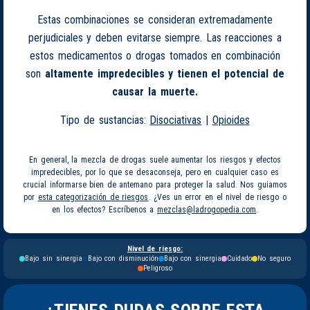
Estas combinaciones se consideran extremadamente
perjudiciales y deben evitarse siempre. Las reacciones a
estos medicamentos o drogas tomados en combinación
son
altamente impredecibles y tienen el potencial de
causar la muerte.
Tipo de sustancias:
Disociativas
|
Opioides
En general, la mezcla de drogas suele aumentar los riesgos y efectos
impredecibles, por lo que se desaconseja, pero en cualquier caso es
crucial informarse bien de antemano para proteger la salud. Nos guiamos
por
esta categorización de riesgos
. ¿Ves un error en el nivel de riesgo o
en los efectos? Escríbenos a
mezclas@ladrogopedia.com
.
Nivel de riesgo:
Bajo sin sinergia
Bajo con disminución
Bajo con sinergia
Cuidado
No seguro
Peligroso