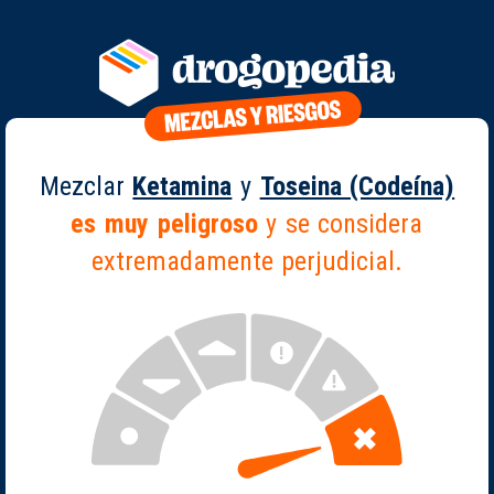
Mezclar
Ketamina
y
Toseina (Codeína)
es muy peligroso
y se considera
extremadamente perjudicial.