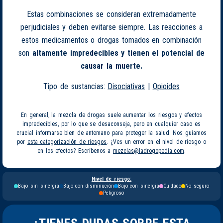
Estas combinaciones se consideran extremadamente
perjudiciales y deben evitarse siempre. Las reacciones a
estos medicamentos o drogas tomados en combinación
son
altamente impredecibles y tienen el potencial de
causar la muerte.
Tipo de sustancias:
Disociativas
|
Opioides
En general, la mezcla de drogas suele aumentar los riesgos y efectos
impredecibles, por lo que se desaconseja, pero en cualquier caso es
crucial informarse bien de antemano para proteger la salud. Nos guiamos
por
esta categorización de riesgos
. ¿Ves un error en el nivel de riesgo o
en los efectos? Escríbenos a
mezclas@ladrogopedia.com
.
Nivel de riesgo:
Bajo sin sinergia
Bajo con disminución
Bajo con sinergia
Cuidado
No seguro
Peligroso