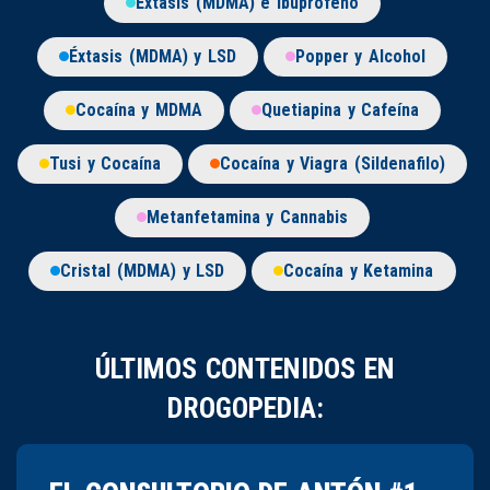
Éxtasis (MDMA) e Ibuprofeno
Éxtasis (MDMA) y LSD
Popper y Alcohol
Cocaína y MDMA
Quetiapina y Cafeína
Tusi y Cocaína
Cocaína y Viagra (Sildenafilo)
Metanfetamina y Cannabis
Cristal (MDMA) y LSD
Cocaína y Ketamina
ÚLTIMOS CONTENIDOS EN
DROGOPEDIA: