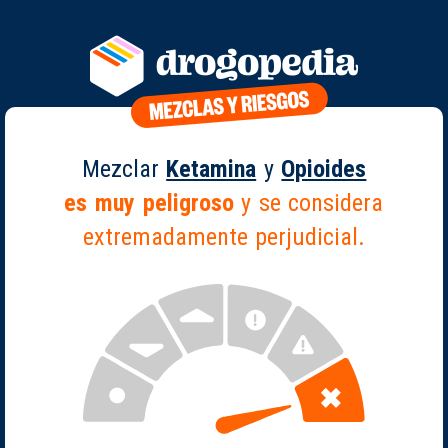
Mezclar
Ketamina
y
Opioides
es muy peligroso
y se considera
extremadamente perjudicial.