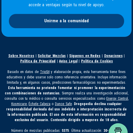
accede a ventajas según tu nivel de apoyo.
Unirme a la comunidad
Sobre Nosotros
|
Solicitar Mezclas
|
Síguenos en Redes
|
Donaciones
|
Política de Privacidad
|
Aviso Legal
|
Política de Cookies
Basado en datos de
TripSit
y elaboración propia, esta herramienta tiene fines
educativos y debe usarse solo como referencia orientativa. Incluye información
limitada y, en algunos casos, predicciones farmacológicas no experimentadas.
Esta herramienta no pretende fomentar ni promover la experimentación
con combinaciones de sustancias.
Siempre realiza una investigación adicional,
consulta con tu médico o consulta servicios especializados como
Energy Control
,
Kosmicare
,
Échele Cabeza
o
Dance Safe
.
Drogopedia declina cualquier
responsabilidad derivada del uso indebido o interpretación incorrecta de
la información publicada. El uso de esta información es responsabilidad
exclusiva del usuario. Contenido dirigido a mayores de 18 años.
Número de mezclas publicadas:
5375
. Última actualización:
30-07-2026.