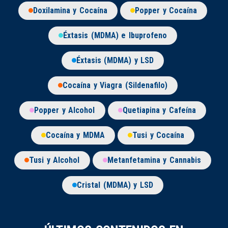
Doxilamina y Cocaína
Popper y Cocaína
Éxtasis (MDMA) e Ibuprofeno
Éxtasis (MDMA) y LSD
Cocaína y Viagra (Sildenafilo)
Popper y Alcohol
Quetiapina y Cafeína
Cocaína y MDMA
Tusi y Cocaína
Tusi y Alcohol
Metanfetamina y Cannabis
Cristal (MDMA) y LSD