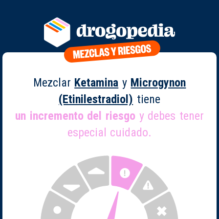
Mezclar
Ketamina
y
Microgynon
(Etinilestradiol)
tiene
un incremento del riesgo
y debes tener
especial cuidado.