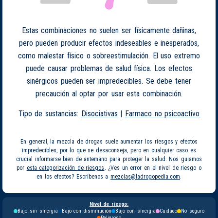
Estas combinaciones no suelen ser físicamente dañinas,
pero pueden producir efectos indeseables e inesperados,
como malestar físico o sobreestimulación. El uso extremo
puede causar problemas de salud física. Los efectos
sinérgicos pueden ser impredecibles. Se debe tener
precaución al optar por usar esta combinación.
Tipo de sustancias:
Disociativas
|
Farmaco no psicoactivo
En general, la mezcla de drogas suele aumentar los riesgos y efectos
impredecibles, por lo que se desaconseja, pero en cualquier caso es
crucial informarse bien de antemano para proteger la salud. Nos guiamos
por
esta categorización de riesgos
. ¿Ves un error en el nivel de riesgo o
en los efectos? Escríbenos a
mezclas@ladrogopedia.com
.
Nivel de riesgo:
Bajo sin sinergia
Bajo con disminución
Bajo con sinergia
Cuidado
No seguro
Peligroso