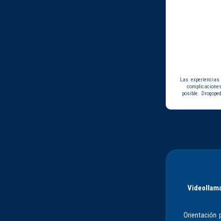
Las experiencias
complicacione
posible. Drogope
Videollama
Orientación 