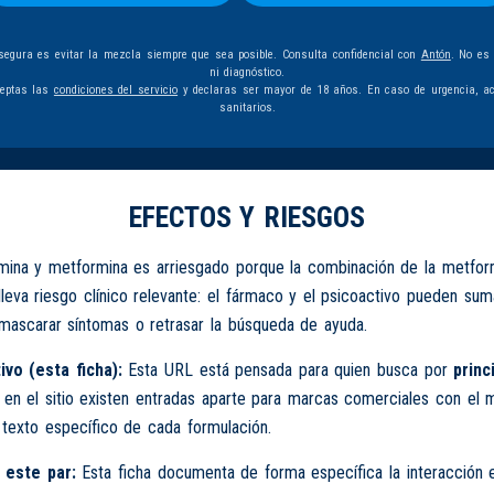
egura es evitar la mezcla siempre que sea posible. Consulta confidencial con
Antón
. No es
ni diagnóstico.
ceptas las
condiciones del servicio
y declaras ser mayor de 18 años. En caso de urgencia, ac
sanitarios.
EFECTOS Y RIESGOS
mina y metformina es arriesgado porque la combinación de la metfor
leva riesgo clínico relevante: el fármaco y el psicoactivo pueden sum
mascarar síntomas o retrasar la búsqueda de ayuda.
ivo (esta ficha):
Esta URL está pensada para quien busca por
princ
 en el sitio existen entradas aparte para marcas comerciales con el
texto específico de cada formulación.
 este par:
Esta ficha documenta de forma específica la interacción 