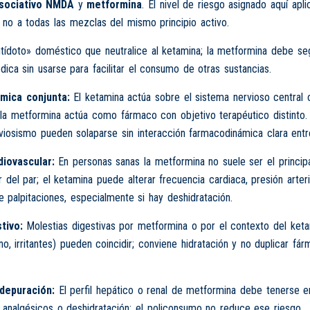
isociativo NMDA
y
metformina
. El nivel de riesgo asignado aquí apli
 no a todas las mezclas del mismo principio activo.
tídoto» doméstico que neutralice al ketamina; la metformina debe seg
dica sin usarse para facilitar el consumo de otras sustancias.
mica conjunta:
El ketamina actúa sobre el sistema nervioso central 
la metformina actúa como fármaco con objetivo terapéutico distinto.
viosismo pueden solaparse sin interacción farmacodinámica clara ent
iovascular:
En personas sanas la metformina no suele ser el princip
r del par; el ketamina puede alterar frecuencia cardiaca, presión arteri
 palpitaciones, especialmente si hay deshidratación.
tivo:
Molestias digestivas por metformina o por el contexto del ket
no, irritantes) pueden coincidir; conviene hidratación y no duplicar fár
depuración:
El perfil hepático o renal de metformina debe tenerse 
s analgésicos o deshidratación; el policonsumo no reduce ese riesgo.