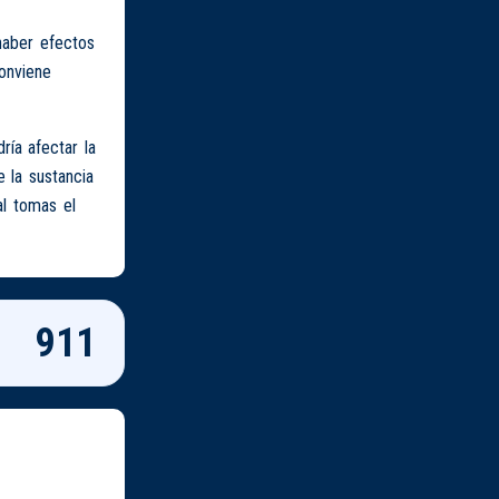
haber efectos
onviene
ía afectar la
 la sustancia
al tomas el
911