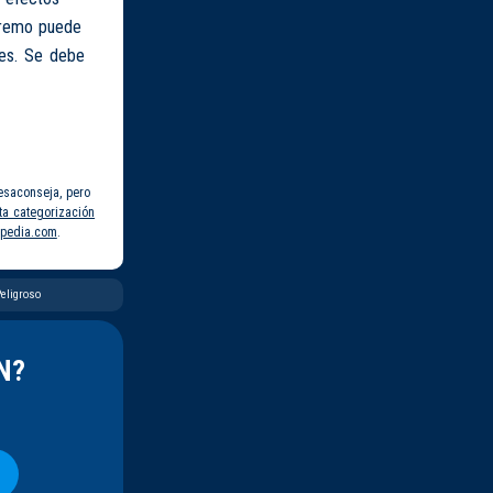
xtremo puede
les. Se debe
esaconseja, pero
ta categorización
pedia.com
.
eligroso
N?