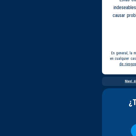
indeseables
causar prob
En general, la 
en cualquier ca
de riesgo
Nivel d
¿