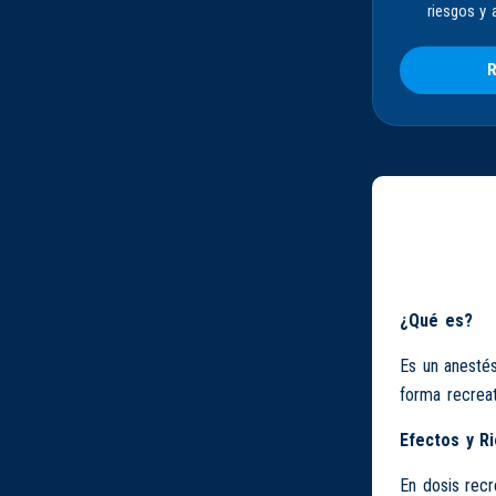
riesgos y 
R
¿Qué es?
Es un anestés
forma recreat
Efectos y R
En dosis recr