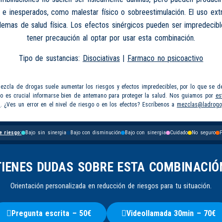
 e inesperados, como malestar físico o sobreestimulación. El uso e
lemas de salud física. Los efectos sinérgicos pueden ser impredecib
tener precaución al optar por usar esta combinación.
Tipo de sustancias:
Disociativas
|
Farmaco no psicoactivo
mezcla de drogas suele aumentar los riesgos y efectos impredecibles, por lo que se d
so es crucial informarse bien de antemano para proteger la salud. Nos guiamos por
es
s
. ¿Ves un error en el nivel de riesgo o en los efectos? Escríbenos a
mezclas@ladrogo
e riesgo:
Bajo sin sinergia
Bajo con disminución
Bajo con sinergia
Cuidado
No seguro
P
TIENES DUDAS SOBRE ESTA COMBINACIÓ
Orientación personalizada en reducción de riesgos para tu situación.
Pregunta escrita – 50€
Videollamada 30min – 70€