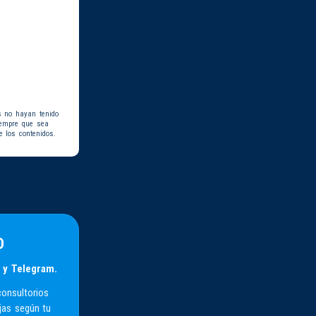
s no hayan tenido
iempre que sea
e los contenidos.
D
 y Telegram.
consultorios
jas según tu