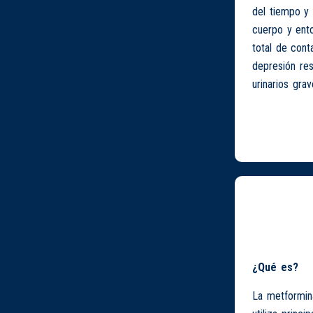
del tiempo y 
cuerpo y ento
total de cont
depresión res
urinarios grav
¿Qué es?
La metformina