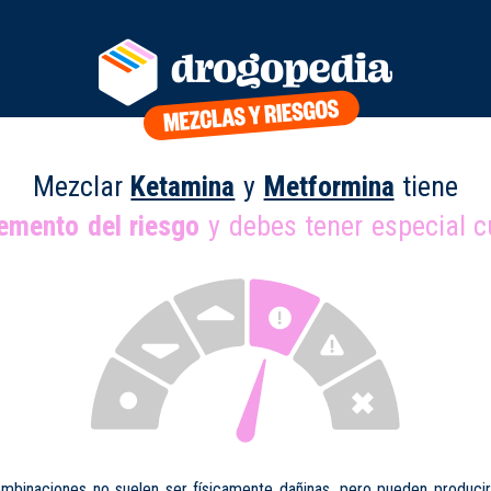
Mezclar
Ketamina
y
Metformina
tiene
remento del riesgo
y debes tener especial c
mbinaciones no suelen ser físicamente dañinas, pero pueden produci