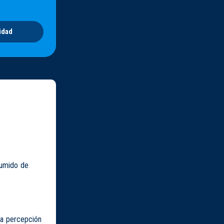
idad
sumido de
la percepción