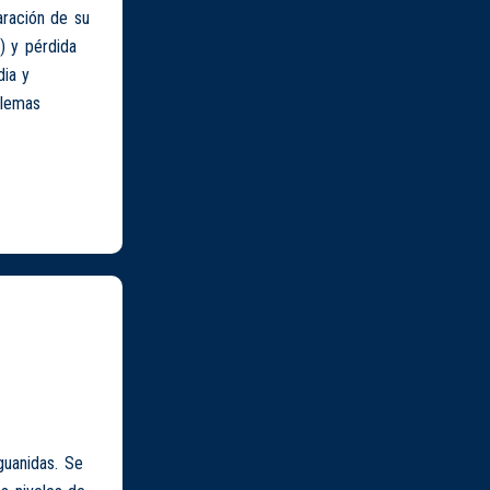
aración de su
) y pérdida
dia y
blemas
guanidas. Se