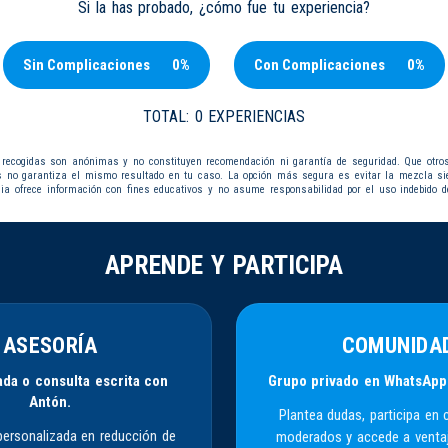
Si la has probado, ¿cómo fue tu experiencia?
Sin Complicaciones
0%
Con Complicaciones
0%
TOTAL:
0 EXPERIENCIAS
 recogidas son anónimas y no constituyen recomendación ni garantía de seguridad. Que otro
s no garantiza el mismo resultado en tu caso. La opción más segura es evitar la mezcla s
dia ofrece información con fines educativos y no asume responsabilidad por el uso indebido d
APRENDE Y PARTICIPA
ASESORÍA
COMUNIDA
da o consulta escrita con
Grupo privado en WhatsApp
Antón.
Plantea dudas, participa en 
personalizada en reducción de
moderados y accede a venta