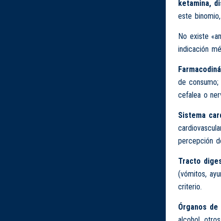
ketamina, d
este binomio,
No existe «an
indicación mé
Farmacodiná
de consumo; 
cefalea o ner
Sistema card
cardiovascula
percepción de
Tracto diges
(vómitos, ayu
criterio.
Órganos de 
alcohol, otro