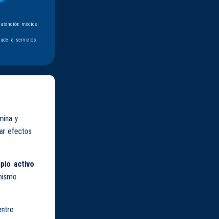
 atención médica
ude a servicios
mina y
ar efectos
ipio activo
 mismo
entre