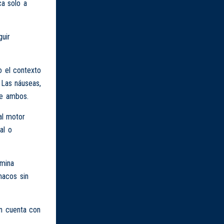
ca solo a
uir
o el contexto
 Las náuseas,
re ambos.
al motor
al o
amina
macos sin
en cuenta con