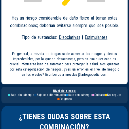
Hay un riesgo considerable de daño físico al tomar estas
combinaciones; deberían evitarse siempre que sea posible.
Tipo de sustancias:
Disociativas
|
Estimulantes
En general, la mezcla de drogas suele aumentar los riesgos y efectos
impredecibles, por lo que se desaconseja, pero en cualquier caso es
crucial informarse bien de antemano para proteger la salud. Nos guiamos
por
esta categorización de riesgos
. ¿Ves un error en el nivel de riesgo o
en los efectos? Escríbenos a
mezclas@ladrogopedia.com
.
Nivel de riesgo:
Bajo sin sinergia
Bajo con disminución
Bajo con sinergia
Cuidado
No seguro
Peligroso
¿TIENES DUDAS SOBRE ESTA
COMBINACIÓN?