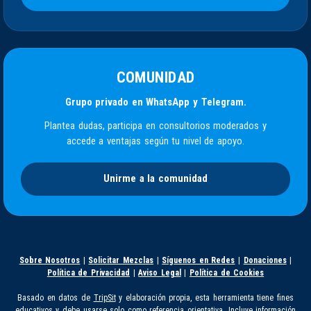
COMUNIDAD
Grupo privado en WhatsApp y Telegram.
Plantea dudas, participa en consultorios moderados y
accede a ventajas según tu nivel de apoyo.
Unirme a la comunidad
Sobre Nosotros
|
Solicitar Mezclas
|
Síguenos en Redes
|
Donaciones
|
Política de Privacidad
|
Aviso Legal
|
Política de Cookies
Basado en datos de
TripSit
y elaboración propia, esta herramienta tiene fines
educativos y debe usarse solo como referencia orientativa. Incluye información