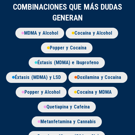
COMBINACIONES QUE MÁS DUDAS
GENERAN
MDMA y Alcohol
Cocaína y Alcohol
Popper y Cocaína
Éxtasis (MDMA) e Ibuprofeno
Éxtasis (MDMA) y LSD
Doxilamina y Cocaína
Popper y Alcohol
Cocaína y MDMA
Quetiapina y Cafeína
Metanfetamina y Cannabis