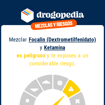
Mezclar
Focalin (Dextrometilfenidato)
y
Ketamina
es peligroso
y te expones a un
considerable riesgo.