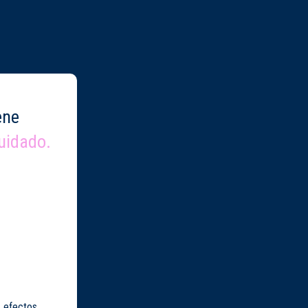
ene
uidado.
r efectos