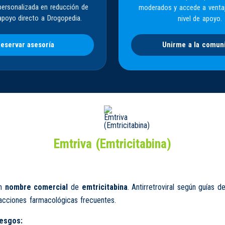
personalizada en reducción de
moderados y accede a venta
apoyo directo a Drogopedia.
nivel de apoyo.
eservar asesoría
Unirme a la comun
Emtriva (Emtricitabina)
un
nombre comercial
de
emtricitabina
. Antirretroviral según guías d
racciones farmacológicas frecuentes.
iesgos: