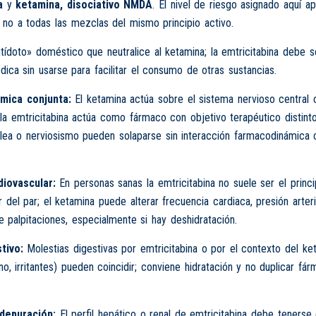
a
y
ketamina, disociativo NMDA
. El nivel de riesgo asignado aquí ap
 no a todas las mezclas del mismo principio activo.
tídoto» doméstico que neutralice al ketamina; la emtricitabina debe s
dica sin usarse para facilitar el consumo de otras sustancias.
mica conjunta:
El ketamina actúa sobre el sistema nervioso central 
a emtricitabina actúa como fármaco con objetivo terapéutico distinto
lea o nerviosismo pueden solaparse sin interacción farmacodinámica c
iovascular:
En personas sanas la emtricitabina no suele ser el princ
r del par; el ketamina puede alterar frecuencia cardiaca, presión arteri
 palpitaciones, especialmente si hay deshidratación.
tivo:
Molestias digestivas por emtricitabina o por el contexto del ke
no, irritantes) pueden coincidir; conviene hidratación y no duplicar fár
depuración:
El perfil hepático o renal de emtricitabina debe tenerse