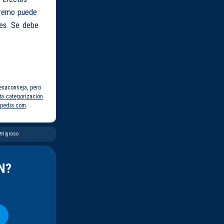
xtremo puede
les. Se debe
esaconseja, pero
ta categorización
pedia.com
.
eligroso
N?