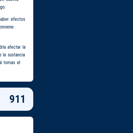
go.
haber efectos
onviene
ía afectar la
 la sustancia
al tomas el
911