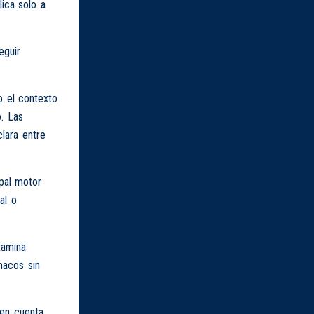
lica solo a
eguir
o el contexto
. Las
lara entre
ipal motor
al o
tamina
macos sin
 en cuenta