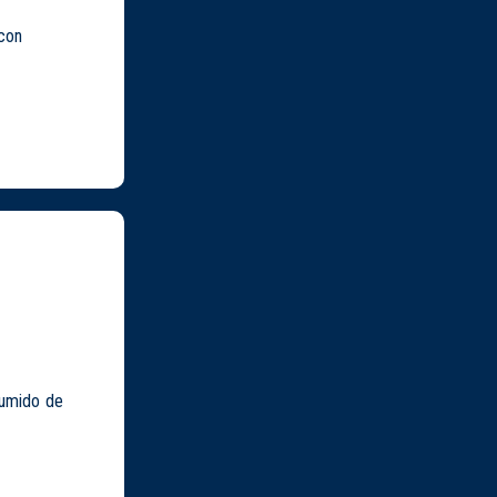
con
sumido de