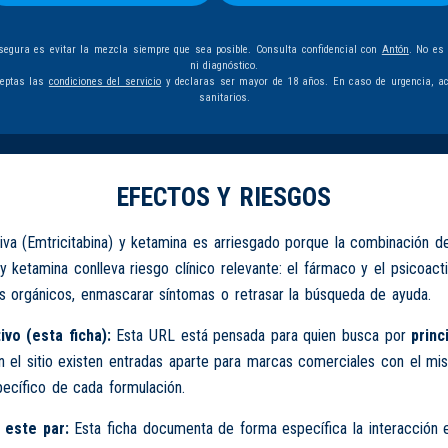
egura es evitar la mezcla siempre que sea posible. Consulta confidencial con
Antón
. No es
ni diagnóstico.
ceptas las
condiciones del servicio
y declaras ser mayor de 18 años. En caso de urgencia, ac
sanitarios.
EFECTOS Y RIESGOS
va (Emtricitabina) y ketamina es arriesgado porque la combinación de
 y ketamina conlleva riesgo clínico relevante: el fármaco y el psicoac
s orgánicos, enmascarar síntomas o retrasar la búsqueda de ayuda.
ivo (esta ficha):
Esta URL está pensada para quien busca por
princ
n el sitio existen entradas aparte para marcas comerciales con el m
ecífico de cada formulación.
 este par:
Esta ficha documenta de forma específica la interacción 