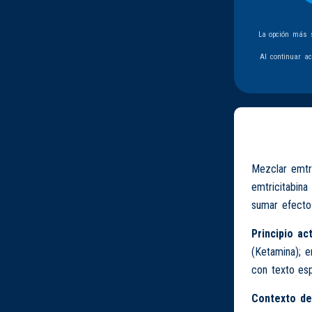
La opción más s
Al continuar a
Mezclar emtri
emtricitabina
sumar efecto
Principio act
(Ketamina); e
con texto esp
Contexto de