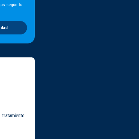
jas según tu
idad
e tratamiento