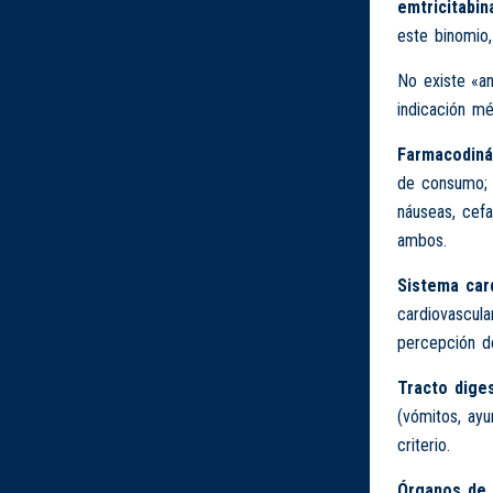
emtricitabin
este binomio,
No existe «an
indicación mé
Farmacodiná
de consumo; l
náuseas, cefa
ambos.
Sistema card
cardiovascula
percepción de
Tracto diges
(vómitos, ayu
criterio.
Órganos de 