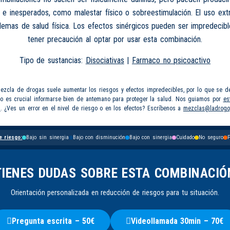
 e inesperados, como malestar físico o sobreestimulación. El uso e
lemas de salud física. Los efectos sinérgicos pueden ser impredecib
tener precaución al optar por usar esta combinación.
Tipo de sustancias:
Disociativas
|
Farmaco no psicoactivo
mezcla de drogas suele aumentar los riesgos y efectos impredecibles, por lo que se d
so es crucial informarse bien de antemano para proteger la salud. Nos guiamos por
es
s
. ¿Ves un error en el nivel de riesgo o en los efectos? Escríbenos a
mezclas@ladrogo
e riesgo:
Bajo sin sinergia
Bajo con disminución
Bajo con sinergia
Cuidado
No seguro
P
TIENES DUDAS SOBRE ESTA COMBINACIÓ
Orientación personalizada en reducción de riesgos para tu situación.
Pregunta escrita – 50€
Videollamada 30min – 70€