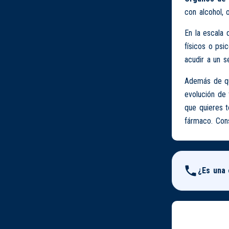
con alcohol, 
En la escala 
físicos o psi
acudir a un s
Además de que
evolución de 
que quieres 
fármaco. Cons
¿Es una