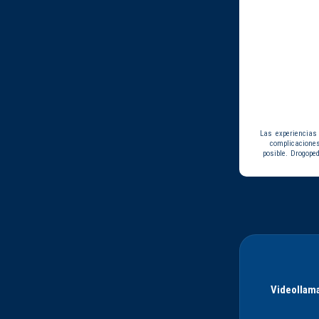
Las experiencias
complicacione
posible. Drogope
Videollama