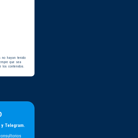
s no hayan tenido
iempre que sea
e los contenidos.
D
 y Telegram.
consultorios