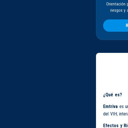
Orientación 
riesgos y 
R
¿Qué es?
Emtriva
es 
del VIH; inte
Efectos y R