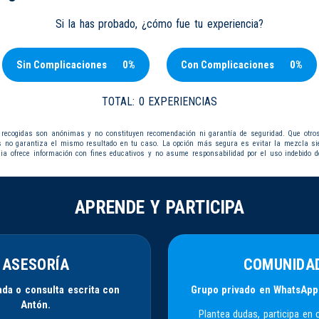
Si la has probado, ¿cómo fue tu experiencia?
Sin Complicaciones
0%
Con Complicaciones
0%
TOTAL:
0 EXPERIENCIAS
 recogidas son anónimas y no constituyen recomendación ni garantía de seguridad. Que otro
s no garantiza el mismo resultado en tu caso. La opción más segura es evitar la mezcla s
dia ofrece información con fines educativos y no asume responsabilidad por el uso indebido d
APRENDE Y PARTICIPA
ASESORÍA
COMUNIDA
da o consulta escrita con
Grupo privado en WhatsApp
Antón.
Plantea dudas, participa en 