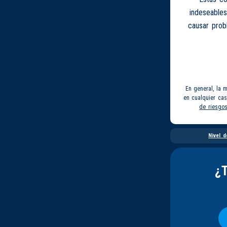
indeseables
causar prob
En general, la 
en cualquier ca
de riesgo
Nivel d
¿