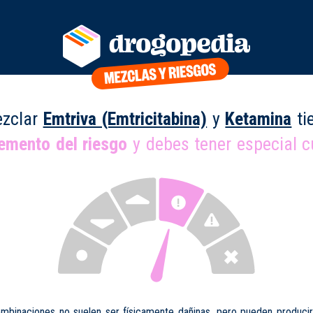
zclar
Emtriva (Emtricitabina)
y
Ketamina
ti
remento del riesgo
y debes tener especial c
mbinaciones no suelen ser físicamente dañinas, pero pueden produci