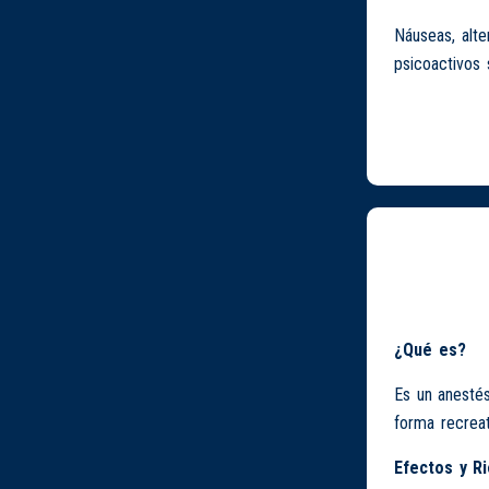
Náuseas, alt
psicoactivos 
¿Qué es?
Es un anestés
forma recreat
Efectos y R