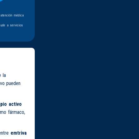
 atención médica
ude a servicios
 la
tivo pueden
ipio activo
ismo fármaco,
entre
emtriva