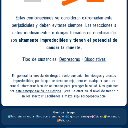
Estas combinaciones se consideran extremadamente
perjudiciales y deben evitarse siempre. Las reacciones a
estos medicamentos o drogas tomados en combinación
son
altamente impredecibles y tienen el potencial de
causar la muerte.
Tipo de sustancias:
Depresoras
|
Disociativas
En general, la mezcla de drogas suele aumentar los riesgos y efectos
impredecibles, por lo que se desaconseja, pero en cualquier caso es
crucial informarse bien de antemano para proteger la salud. Nos guiamos
por
esta categorización de riesgos
. ¿Ves un error en el nivel de riesgo o
en los efectos? Escríbenos a
mezclas@ladrogopedia.com
.
Nivel de riesgo:
Bajo sin sinergia
Bajo con disminución
Bajo con sinergia
Cuidado
No seguro
Peligroso