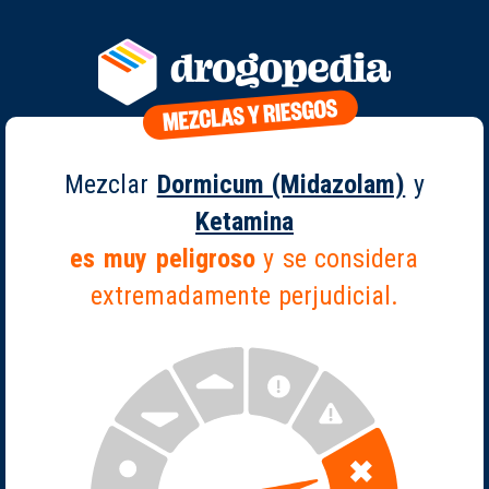
Mezclar
Dormicum (Midazolam)
y
Ketamina
es muy peligroso
y se considera
extremadamente perjudicial.