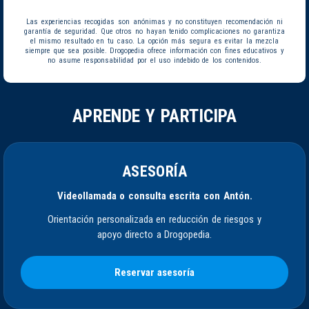
Las experiencias recogidas son anónimas y no constituyen recomendación ni
garantía de seguridad. Que otros no hayan tenido complicaciones no garantiza
el mismo resultado en tu caso. La opción más segura es evitar la mezcla
siempre que sea posible. Drogopedia ofrece información con fines educativos y
no asume responsabilidad por el uso indebido de los contenidos.
APRENDE Y PARTICIPA
ASESORÍA
Videollamada o consulta escrita con Antón.
Orientación personalizada en reducción de riesgos y
apoyo directo a Drogopedia.
Reservar asesoría