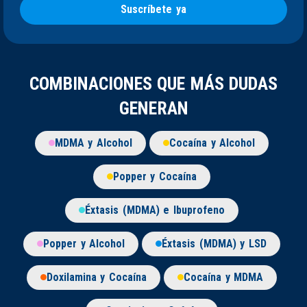
Suscríbete ya
COMBINACIONES QUE MÁS DUDAS
GENERAN
MDMA y Alcohol
Cocaína y Alcohol
Popper y Cocaína
Éxtasis (MDMA) e Ibuprofeno
Popper y Alcohol
Éxtasis (MDMA) y LSD
Doxilamina y Cocaína
Cocaína y MDMA