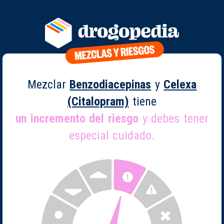
Mezclar
Benzodiacepinas
y
Celexa
(Citalopram)
tiene
un incremento del riesgo
y debes tener
especial cuidado.