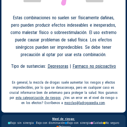
Estas combinaciones no suelen ser físicamente dañinas,
pero pueden producir efectos indeseables e inesperados,
como malestar físico o sobreestimulación. El uso extremo
puede causar problemas de salud física. Los efectos
sinérgicos pueden ser impredecibles. Se debe tener
precaución al optar por usar esta combinación.
Tipo de sustancias:
Depresoras
|
Farmaco no psicoactivo
En general, la mezcla de drogas suele aumentar los riesgos y efectos
impredecibles, por lo que se desaconseja, pero en cualquier caso es
crucial informarse bien de antemano para proteger la salud. Nos guiamos
por
esta categorización de riesgos
. ¿Ves un error en el nivel de riesgo o
en los efectos? Escríbenos a
mezclas@ladrogopedia.com
.
Nivel de riesgo:
Bajo sin sinergia
Bajo con disminución
Bajo con sinergia
Cuidado
No seguro
Peligroso