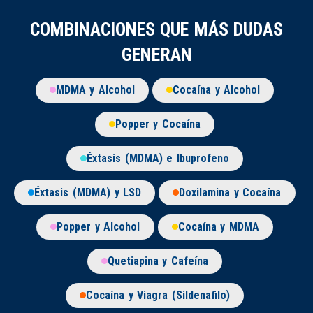
COMBINACIONES QUE MÁS DUDAS
GENERAN
MDMA y Alcohol
Cocaína y Alcohol
Popper y Cocaína
Éxtasis (MDMA) e Ibuprofeno
Éxtasis (MDMA) y LSD
Doxilamina y Cocaína
Popper y Alcohol
Cocaína y MDMA
Quetiapina y Cafeína
Cocaína y Viagra (Sildenafilo)