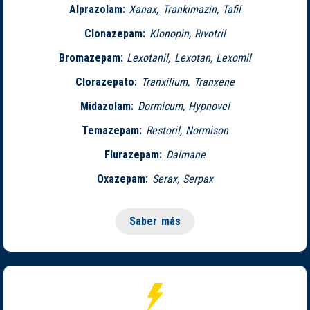
Alprazolam:
Xanax, Trankimazin, Tafil
Clonazepam:
Klonopin, Rivotril
Bromazepam:
Lexotanil, Lexotan, Lexomil
Clorazepato:
Tranxilium, Tranxene
Midazolam:
Dormicum, Hypnovel
Temazepam:
Restoril, Normison
Flurazepam:
Dalmane
Oxazepam:
Serax, Serpax
Saber más