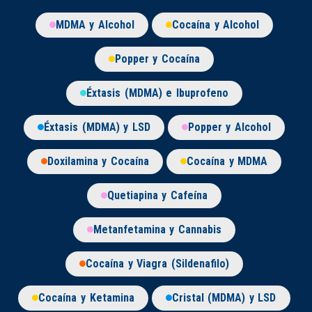
MDMA y Alcohol
Cocaína y Alcohol
Popper y Cocaína
Éxtasis (MDMA) e Ibuprofeno
Éxtasis (MDMA) y LSD
Popper y Alcohol
Doxilamina y Cocaína
Cocaína y MDMA
Quetiapina y Cafeína
Metanfetamina y Cannabis
Cocaína y Viagra (Sildenafilo)
Cocaína y Ketamina
Cristal (MDMA) y LSD