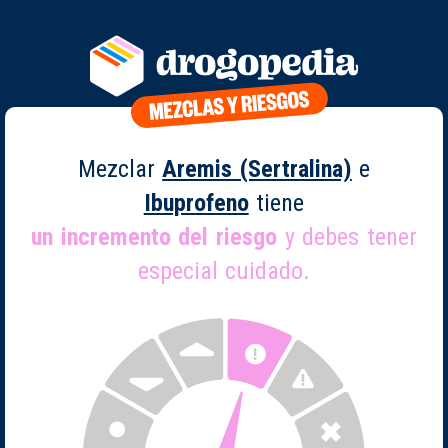
Mezclar
Aremis (Sertralina)
e
Ibuprofeno
tiene
un incremento del riesgo
y debes tener
especial cuidado.