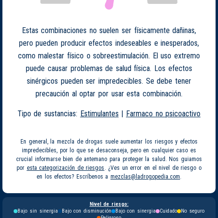
Estas combinaciones no suelen ser físicamente dañinas,
pero pueden producir efectos indeseables e inesperados,
como malestar físico o sobreestimulación. El uso extremo
puede causar problemas de salud física. Los efectos
sinérgicos pueden ser impredecibles. Se debe tener
precaución al optar por usar esta combinación.
Tipo de sustancias:
Estimulantes
|
Farmaco no psicoactivo
En general, la mezcla de drogas suele aumentar los riesgos y efectos
impredecibles, por lo que se desaconseja, pero en cualquier caso es
crucial informarse bien de antemano para proteger la salud. Nos guiamos
por
esta categorización de riesgos
. ¿Ves un error en el nivel de riesgo o
en los efectos? Escríbenos a
mezclas@ladrogopedia.com
.
Nivel de riesgo:
Bajo sin sinergia
Bajo con disminución
Bajo con sinergia
Cuidado
No seguro
Peligroso