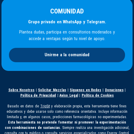
COMUNIDAD
Grupo privado en WhatsApp y Telegram.
Plantea dudas, participa en consultorios moderados y
accede a ventajas según tu nivel de apoyo.
Unirme a la comunidad
Sobre Nosotros
|
Solicitar Mezclas
|
Síguenos en Redes
|
Donaciones
|
Política de Privacidad
|
Aviso Legal
|
Política de Cookies
Basado en datos de
TripSit
y elaboración propia, esta herramienta tiene fines
educativos y debe usarse solo como referencia orientativa. Incluye información
limitada y, en algunos casos, predicciones farmacológicas no experimentadas.
Esta herramienta no pretende fomentar ni promover la experimentación
con combinaciones de sustancias.
Siempre realiza una investigación adicional,
consulta con tu médico o consulta servicios especializados como
Energy Control
,