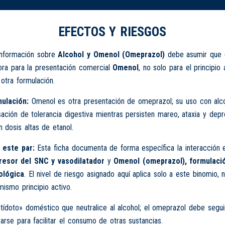
EFECTOS Y RIESGOS
información sobre
Alcohol y Omenol (Omeprazol)
debe asumir que e
lora para la presentación comercial
Omenol
, no solo para el principio 
otra formulación.
ulación:
Omenol es otra presentación de omeprazol; su uso con alc
sación de tolerancia digestiva mientras persisten mareo, ataxia y depr
n dosis altas de etanol.
 este par:
Esta ficha documenta de forma específica la interacción 
resor del SNC y vasodilatador
y
Omenol (omeprazol), formulaci
ológica
. El nivel de riesgo asignado aquí aplica solo a este binomio, 
ismo principio activo.
tídoto» doméstico que neutralice al alcohol; el omeprazol debe seguir
arse para facilitar el consumo de otras sustancias.