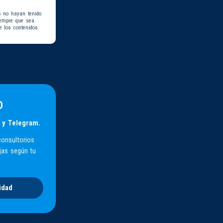
s no hayan tenido
iempre que sea
e los contenidos.
D
 y Telegram.
consultorios
jas según tu
idad