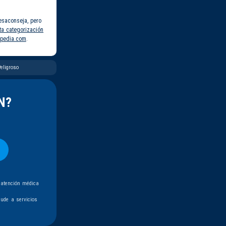
esaconseja, pero
ta categorización
pedia.com
.
eligroso
N?
 atención médica
ude a servicios