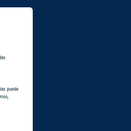
das
ltas puede
emos,