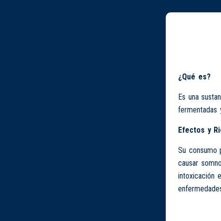
¿Qué es?
Es una sustan
fermentadas y
Efectos y R
Su consumo pr
causar somnol
intoxicación 
enfermedades