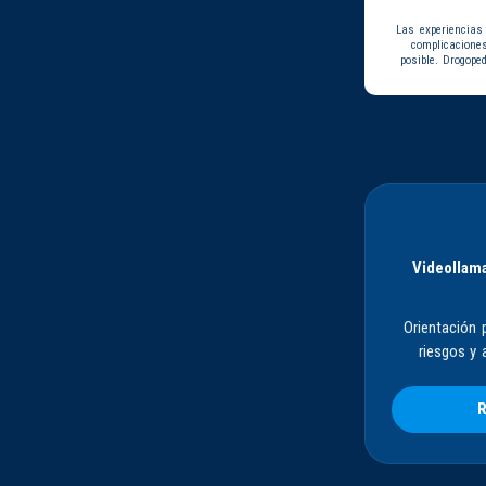
Las experiencias
complicacione
posible. Drogope
Videollama
Orientación 
riesgos y 
R