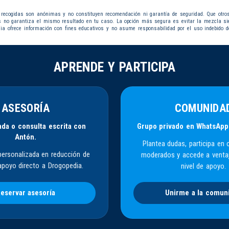
 recogidas son anónimas y no constituyen recomendación ni garantía de seguridad. Que otro
s no garantiza el mismo resultado en tu caso. La opción más segura es evitar la mezcla s
dia ofrece información con fines educativos y no asume responsabilidad por el uso indebido d
APRENDE Y PARTICIPA
ASESORÍA
COMUNIDA
da o consulta escrita con
Grupo privado en WhatsApp
Antón.
Plantea dudas, participa en 
personalizada en reducción de
moderados y accede a venta
apoyo directo a Drogopedia.
nivel de apoyo.
eservar asesoría
Unirme a la comun