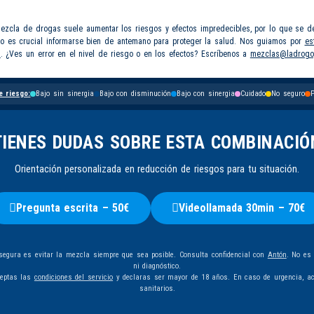
mezcla de drogas suele aumentar los riesgos y efectos impredecibles, por lo que se d
so es crucial informarse bien de antemano para proteger la salud. Nos guiamos por
es
s
. ¿Ves un error en el nivel de riesgo o en los efectos? Escríbenos a
mezclas@ladrogo
e riesgo:
Bajo sin sinergia
Bajo con disminución
Bajo con sinergia
Cuidado
No seguro
P
TIENES DUDAS SOBRE ESTA COMBINACIÓ
Orientación personalizada en reducción de riesgos para tu situación.
Pregunta escrita – 50€
Videollamada 30min – 70€
egura es evitar la mezcla siempre que sea posible. Consulta confidencial con
Antón
. No es
ni diagnóstico.
ceptas las
condiciones del servicio
y declaras ser mayor de 18 años. En caso de urgencia, ac
sanitarios.