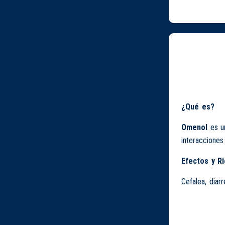
¿Qué es?
Omenol
es 
interaccione
Efectos y R
Cefalea, diarr