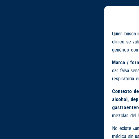
Quien busca 
clínico se va
genérico con 
Marca / form
dar falsa sen
respiratoria e
Contexto de
alcohol, dep
gastroenter
mezclas del m
No existe «an
médica sin us