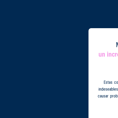
un inc
Estas co
indeseables
causar prob