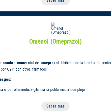
Saber más
Omenol (Omeprazol)
un
nombre comercial
de
omeprazol
. Inhibidor de la bomba de proto
s por CYP con otros fármacos.
iesgos:
ea o estreñimiento; vigilancia si polifarmacia compleja.
Saber más