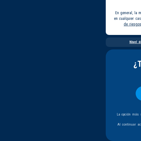
En general, la 
en cualquier ca
de riesgo
Nivel d
¿
La opción más s
Al continuar a