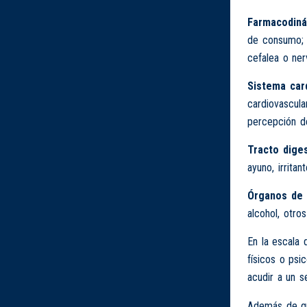
Farmacodiná
de consumo; 
cefalea o ner
Sistema card
cardiovascular
percepción de
Tracto diges
ayuno, irritan
Órganos de 
alcohol, otro
En la escala 
físicos o psi
acudir a un s
Además de que