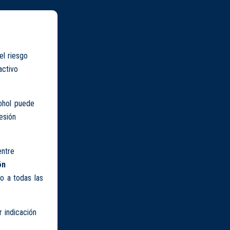
l riesgo
activo
ohol puede
esión
entre
ón
no a todas las
 indicación