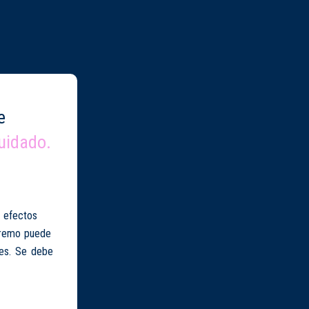
e
uidado.
r efectos
xtremo puede
les. Se debe