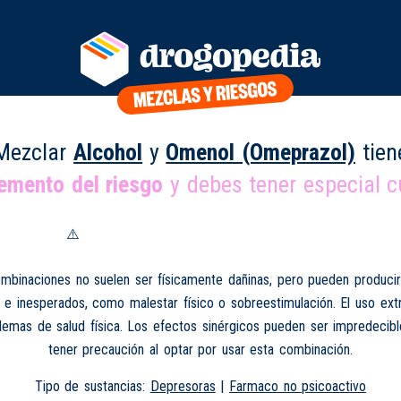
Mezclar
Alcohol
y
Omenol (Omeprazol)
tien
remento del riesgo
y debes tener especial c
mbinaciones no suelen ser físicamente dañinas, pero pueden produci
 e inesperados, como malestar físico o sobreestimulación. El uso e
lemas de salud física. Los efectos sinérgicos pueden ser impredecib
tener precaución al optar por usar esta combinación.
Tipo de sustancias:
Depresoras
|
Farmaco no psicoactivo