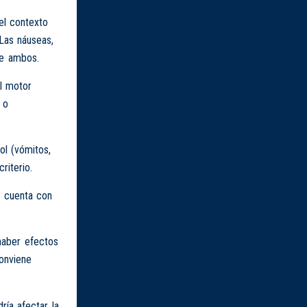
el contexto
Las náuseas,
re ambos.
l motor
 o
ol (vómitos,
riterio.
n cuenta con
haber efectos
onviene
ía afectar la