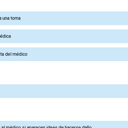
da una toma
médica
uta del médico
r al médico si aparecen ideas de hacerse daño