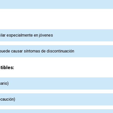
igilar especialmente en jóvenes
 puede causar síntomas de discontinuación
ibles:
ario)
ecaución)