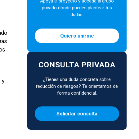
Apoya el proyecto y accede al grupo
privado donde puedes plantear tus
dudas.
ado
Quiero unirme
eas
nos
CONSULTA PRIVADA
¿Tienes una duda concreta sobre
 y
reducción de riesgos? Te orientamos de
forma confidencial.
Solicitar consulta