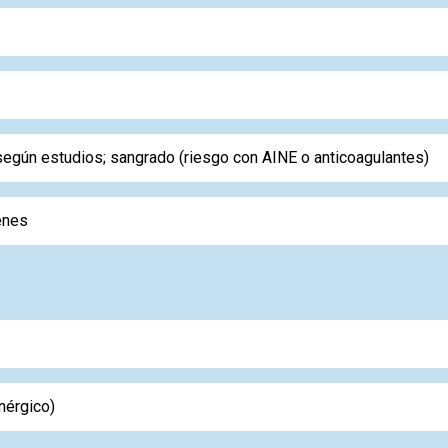
egún estudios; sangrado (riesgo con AINE o anticoagulantes)
venes
nérgico)