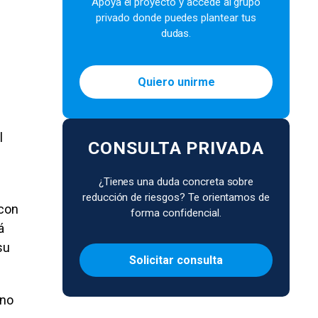
Apoya el proyecto y accede al grupo
privado donde puedes plantear tus
dudas.
Quiero unirme
l
CONSULTA PRIVADA
¿Tienes una duda concreta sobre
reducción de riesgos? Te orientamos de
 con
forma confidencial.
á
su
Solicitar consulta
 no