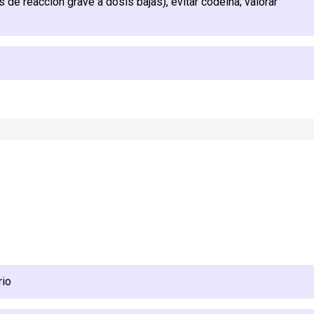
 de reacción grave a dosis bajas), evitar codeína; valorar
rio