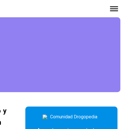
o y
n