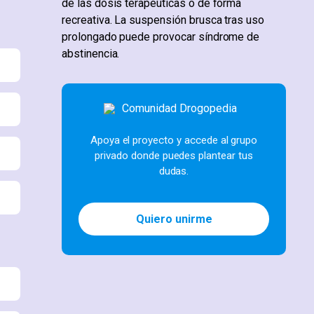
de las dosis terapéuticas o de forma
recreativa. La suspensión brusca tras uso
prolongado puede provocar síndrome de
abstinencia.
Apoya el proyecto y accede al grupo
privado donde puedes plantear tus
dudas.
Quiero unirme