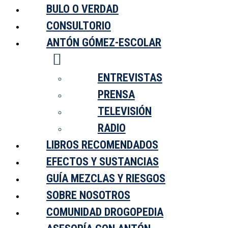
BULO O VERDAD
×
CONSULTORIO
Clasificación
ANTÓN GÓMEZ-ESCOLAR
La Rueda de las Drogas
Cannabinoides
Depresoras
Disociativas
ENTREVISTAS
Empatógenas
Estimulantes
PRENSA
Opioides
Psicodélicas
TELEVISIÓN
Fármacos No Psicoactivos
RADIO
Divulgación
Actualidad
LIBROS RECOMENDADOS
¿Sabías qué…?
La Resaca
EFECTOS Y SUSTANCIAS
Ranking
Bulo o Verdad
GUÍA MEZCLAS Y RIESGOS
Consultorio
Mezclas y Riesgos
SOBRE NOSOTROS
Asesoría
Comunidad
COMUNIDAD DROGOPEDIA
Sobre Nosotros
Colaboraciones