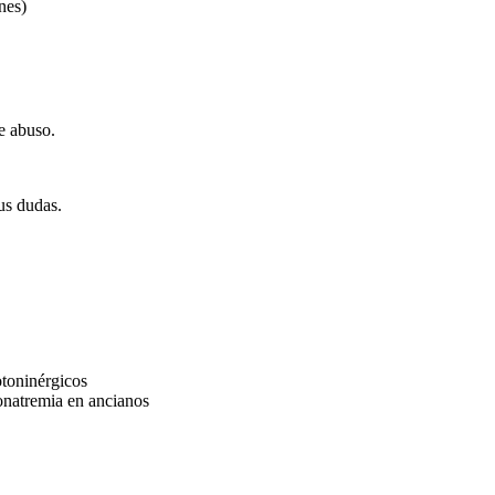
nes)
e abuso.
us dudas.
toninérgicos
onatremia en ancianos