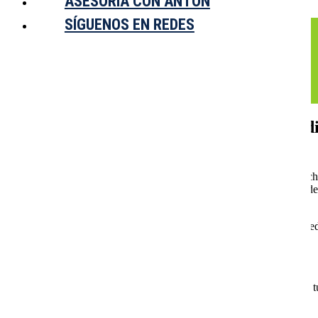
ASESORÍA CON ANTÓN
SÍGUENOS EN REDES
Sertralina
Fármaco no psicoactivo
La sertralina es un antidepresivo ISRS in
sexual y no debe mezclarse con IMAO
Se administra por vía oral, una vez al día, por la mañana o por la noc
cefalea, insomnio o somnolencia, y disfunción sexual (disminución del
debe vigilarse la aparición de ideas suicidas en menores y jóvenes.
Está contraindicada con IMAO (intervalo de lavado necesario). La re
prescripción; no está fiscalizada.
Apoya el proyecto y accede al grupo privado donde puedes plantear t
Quiero unirme