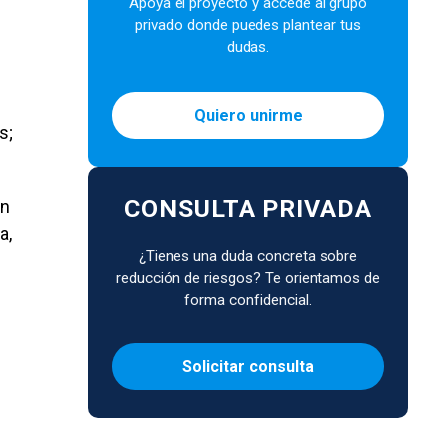
Apoya el proyecto y accede al grupo
privado donde puedes plantear tus
dudas.
Quiero unirme
s;
CONSULTA PRIVADA
ón
a,
¿Tienes una duda concreta sobre
reducción de riesgos? Te orientamos de
forma confidencial.
Solicitar consulta
a