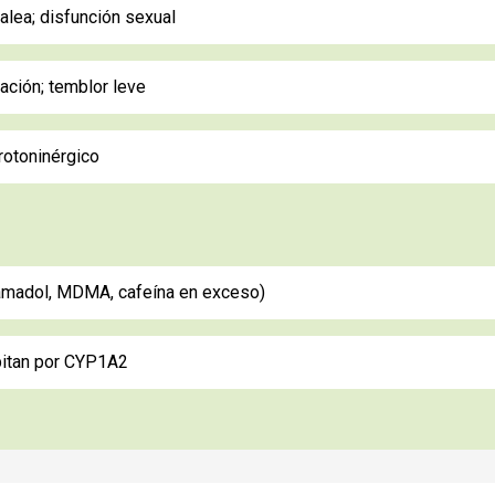
alea; disfunción sexual
ración; temblor leve
rotoninérgico
tramadol, MDMA, cafeína en exceso)
pitan por CYP1A2