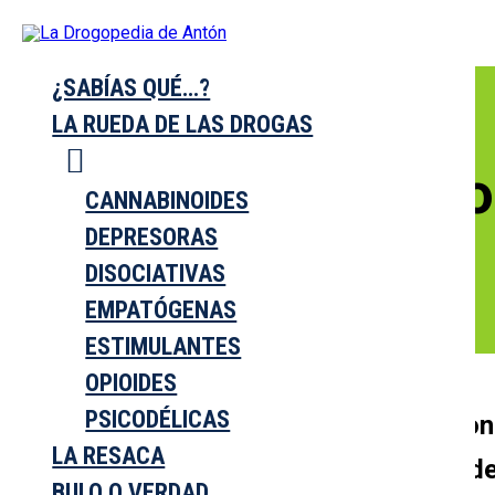
INICIO
¿SABÍAS QUÉ…?
LA RUEDA DE LAS DROGAS
Adiro (Ácido 
CANNABINOIDES
Fármaco No Psicoactivo
DEPRESORAS
DISOCIATIVAS
EMPATÓGENAS
ESTIMULANTES
OPIOIDES
PSICODÉLICAS
El Adiro es un medicamento que conti
LA RESACA
bajas, indicado para la prevención d
BULO O VERDAD