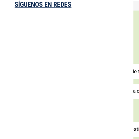
SÍGUENOS EN REDES
Efectos
Efectos deseados:
Reducción de la agregación plaquetaria (prevención de 
No produce efectos euforizantes ni alteraciones de la 
Efectos secundarios:
Molestias gástricas, ardor o riesgo de sangrado digest