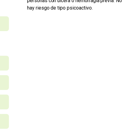
personas con úlcera o hemorragia previa. No
hay riesgo de tipo psicoactivo.