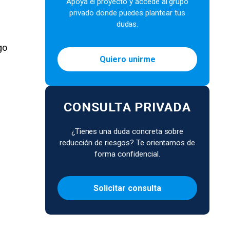
Apoya el proyecto y accede al grupo
privado donde puedes plantear tus
dudas.
go
Quiero unirme
CONSULTA PRIVADA
¿Tienes una duda concreta sobre
reducción de riesgos? Te orientamos de
forma confidencial.
Solicitar consulta