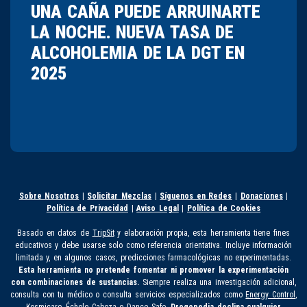
UNA CAÑA PUEDE ARRUINARTE
LA NOCHE. NUEVA TASA DE
ALCOHOLEMIA DE LA DGT EN
2025
Sobre Nosotros
|
Solicitar Mezclas
|
Síguenos en Redes
|
Donaciones
|
Política de Privacidad
|
Aviso Legal
|
Política de Cookies
Basado en datos de
TripSit
y elaboración propia, esta herramienta tiene fines
educativos y debe usarse solo como referencia orientativa. Incluye información
limitada y, en algunos casos, predicciones farmacológicas no experimentadas.
Esta herramienta no pretende fomentar ni promover la experimentación
con combinaciones de sustancias.
Siempre realiza una investigación adicional,
consulta con tu médico o consulta servicios especializados como
Energy Control
,