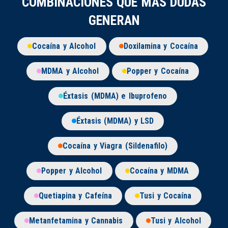
COMBINACIONES QUE MÁS DUDAS
GENERAN
Cocaína y Alcohol
Doxilamina y Cocaína
MDMA y Alcohol
Popper y Cocaína
Éxtasis (MDMA) e Ibuprofeno
Éxtasis (MDMA) y LSD
Cocaína y Viagra (Sildenafilo)
Popper y Alcohol
Cocaína y MDMA
Quetiapina y Cafeína
Tusi y Cocaína
Metanfetamina y Cannabis
Tusi y Alcohol