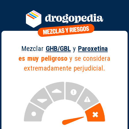
Mezclar
GHB/GBL
y
Paroxetina
es muy peligroso
y se considera
extremadamente perjudicial.