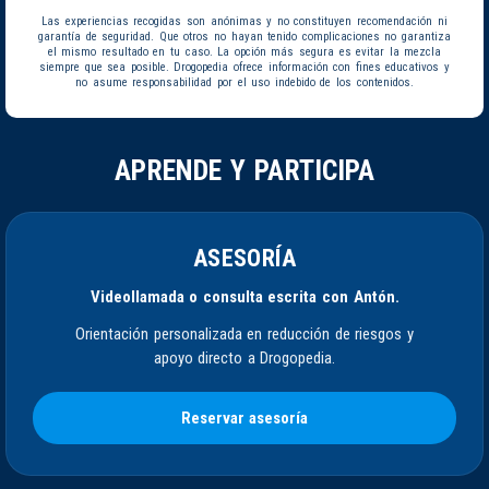
Las experiencias recogidas son anónimas y no constituyen recomendación ni
garantía de seguridad. Que otros no hayan tenido complicaciones no garantiza
el mismo resultado en tu caso. La opción más segura es evitar la mezcla
siempre que sea posible. Drogopedia ofrece información con fines educativos y
no asume responsabilidad por el uso indebido de los contenidos.
APRENDE Y PARTICIPA
ASESORÍA
Videollamada o consulta escrita con Antón.
Orientación personalizada en reducción de riesgos y
apoyo directo a Drogopedia.
Reservar asesoría