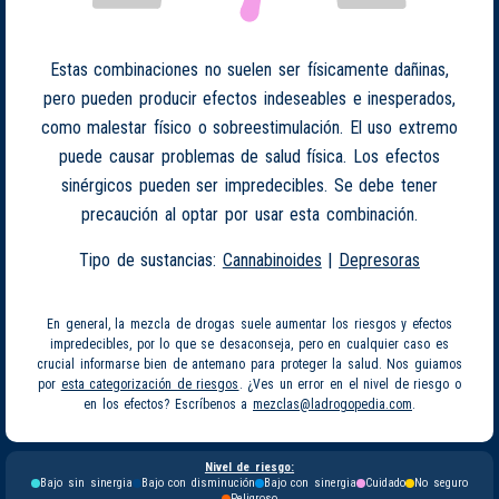
Estas combinaciones no suelen ser físicamente dañinas,
pero pueden producir efectos indeseables e inesperados,
como malestar físico o sobreestimulación. El uso extremo
puede causar problemas de salud física. Los efectos
sinérgicos pueden ser impredecibles. Se debe tener
precaución al optar por usar esta combinación.
Tipo de sustancias:
Cannabinoides
|
Depresoras
En general, la mezcla de drogas suele aumentar los riesgos y efectos
impredecibles, por lo que se desaconseja, pero en cualquier caso es
crucial informarse bien de antemano para proteger la salud. Nos guiamos
por
esta categorización de riesgos
. ¿Ves un error en el nivel de riesgo o
en los efectos? Escríbenos a
mezclas@ladrogopedia.com
.
Nivel de riesgo:
Bajo sin sinergia
Bajo con disminución
Bajo con sinergia
Cuidado
No seguro
Peligroso