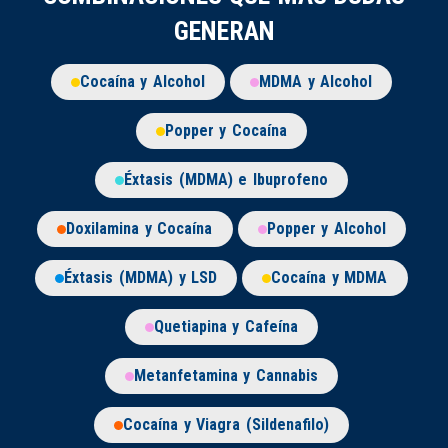
GENERAN
Cocaína y Alcohol
MDMA y Alcohol
Popper y Cocaína
Éxtasis (MDMA) e Ibuprofeno
Doxilamina y Cocaína
Popper y Alcohol
Éxtasis (MDMA) y LSD
Cocaína y MDMA
Quetiapina y Cafeína
Metanfetamina y Cannabis
Cocaína y Viagra (Sildenafilo)