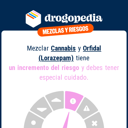
Mezclar
Cannabis
y
Orfidal
(Lorazepam)
tiene
un incremento del riesgo
y debes tener
especial cuidado.