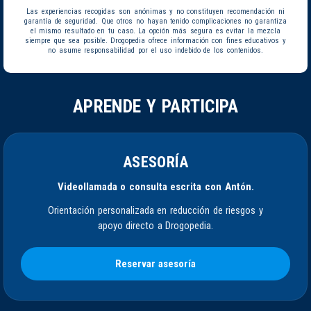
Las experiencias recogidas son anónimas y no constituyen recomendación ni
garantía de seguridad. Que otros no hayan tenido complicaciones no garantiza
el mismo resultado en tu caso. La opción más segura es evitar la mezcla
siempre que sea posible. Drogopedia ofrece información con fines educativos y
no asume responsabilidad por el uso indebido de los contenidos.
APRENDE Y PARTICIPA
ASESORÍA
Videollamada o consulta escrita con Antón.
Orientación personalizada en reducción de riesgos y
apoyo directo a Drogopedia.
Reservar asesoría