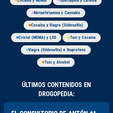
Cocaína y MDMA
Quetiapina y Cafeína
Metanfetamina y Cannabis
Cocaína y Viagra (Sildenafilo)
Cristal (MDMA) y LSD
Tusi y Cocaína
Viagra (Sildenafilo) e Ibuprofeno
Tusi y Alcohol
ÚLTIMOS CONTENIDOS EN
DROGOPEDIA: