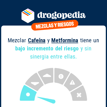
Mezclar
Cafeína
y
Metformina
tiene un
bajo incremento del riesgo
y sin
sinergia entre ellas.