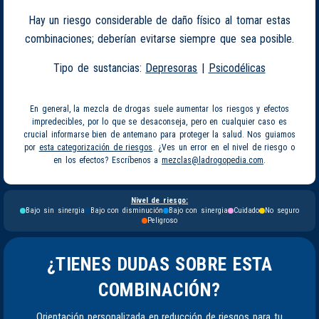
Hay un riesgo considerable de daño físico al tomar estas
combinaciones; deberían evitarse siempre que sea posible.
Tipo de sustancias:
Depresoras
|
Psicodélicas
En general, la mezcla de drogas suele aumentar los riesgos y efectos
impredecibles, por lo que se desaconseja, pero en cualquier caso es
crucial informarse bien de antemano para proteger la salud. Nos guiamos
por
esta categorización de riesgos
. ¿Ves un error en el nivel de riesgo o
en los efectos? Escríbenos a
mezclas@ladrogopedia.com
.
Nivel de riesgo:
Bajo sin sinergia
Bajo con disminución
Bajo con sinergia
Cuidado
No seguro
Peligroso
¿TIENES DUDAS SOBRE ESTA
COMBINACIÓN?
Orientación personalizada en reducción de riesgos para tu