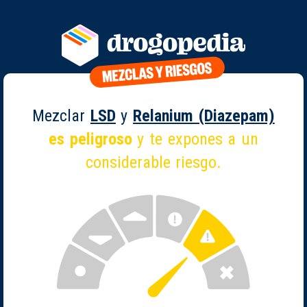
Mezclar
LSD
y
Relanium (Diazepam)
es peligroso
y te expones a un
considerable riesgo.