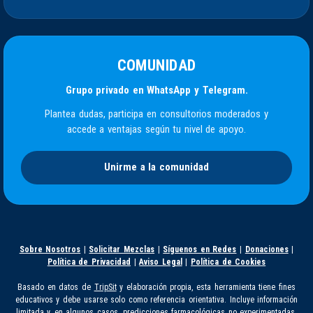
COMUNIDAD
Grupo privado en WhatsApp y Telegram.
Plantea dudas, participa en consultorios moderados y
accede a ventajas según tu nivel de apoyo.
Unirme a la comunidad
Sobre Nosotros
|
Solicitar Mezclas
|
Síguenos en Redes
|
Donaciones
|
Política de Privacidad
|
Aviso Legal
|
Política de Cookies
Basado en datos de
TripSit
y elaboración propia, esta herramienta tiene fines
educativos y debe usarse solo como referencia orientativa. Incluye información
limitada y, en algunos casos, predicciones farmacológicas no experimentadas.