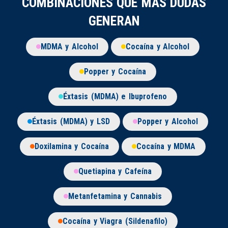
COMBINACIONES QUE MÁS DUDAS
GENERAN
MDMA y Alcohol
Cocaína y Alcohol
Popper y Cocaína
Éxtasis (MDMA) e Ibuprofeno
Éxtasis (MDMA) y LSD
Popper y Alcohol
Doxilamina y Cocaína
Cocaína y MDMA
Quetiapina y Cafeína
Metanfetamina y Cannabis
Cocaína y Viagra (Sildenafilo)