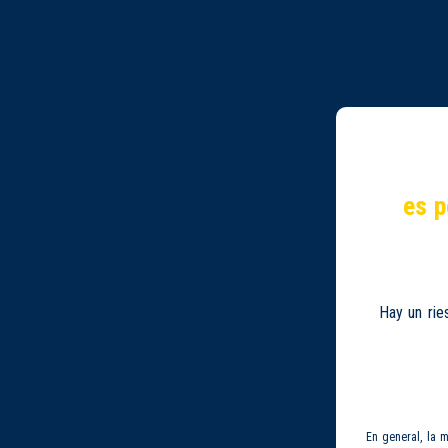
es p
Hay un rie
En general, la 