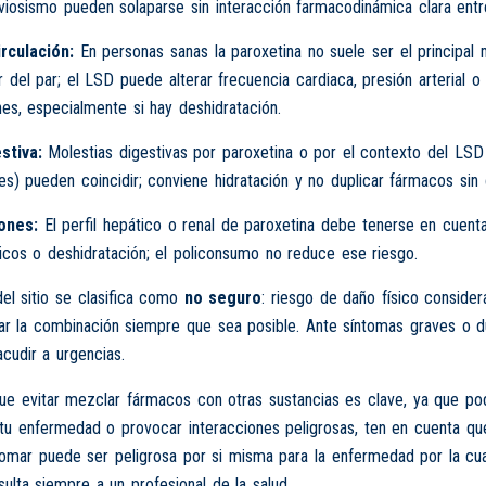
viosismo pueden solaparse sin interacción farmacodinámica clara ent
rculación:
En personas sanas la paroxetina no suele ser el principal
r del par; el LSD puede alterar frecuencia cardiaca, presión arterial 
nes, especialmente si hay deshidratación.
stiva:
Molestias digestivas por paroxetina o por el contexto del LSD
tes) pueden coincidir; conviene hidratación y no duplicar fármacos sin c
ones:
El perfil hepático o renal de paroxetina debe tenerse en cuenta
icos o deshidratación; el policonsumo no reduce ese riesgo.
del sitio se clasifica como
no seguro
: riesgo de daño físico consider
tar la combinación siempre que sea posible. Ante síntomas graves o 
acudir a urgencias.
 evitar mezclar fármacos con otras sustancias es clave, ya que podr
tu enfermedad o provocar interacciones peligrosas, ten en cuenta que
tomar puede ser peligrosa por si misma para la enfermedad por la cu
ulta siempre a un profesional de la salud.