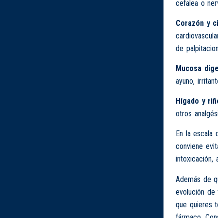
cefalea o ner
Corazón y ci
cardiovascula
de palpitacio
Mucosa dige
ayuno, irritan
Hígado y riñ
otros analgés
En la escala 
conviene evi
intoxicación, 
Además de que
evolución de 
que quieres 
fármaco. Cons