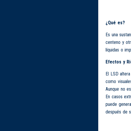
¿Qué es?
Es una sustan
centeno y ot
líquidas o im
Efectos y R
El LSD altera
como visuales
Aunque no es 
En casos extr
puede generar
después de su