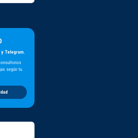
D
 y Telegram.
consultorios
jas según tu
idad