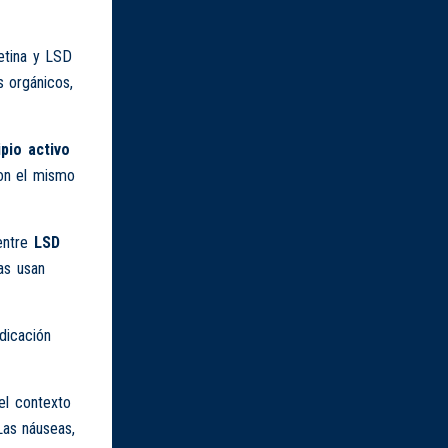
etina y LSD
s orgánicos,
ipio activo
con el mismo
entre
LSD
ias usan
dicación
el contexto
Las náuseas,