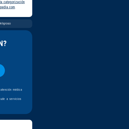
ta categorización
pedia.com
.
eligroso
N?
 atención médica
ude a servicios