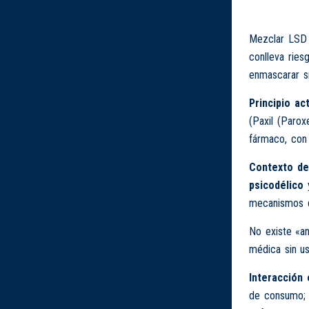
Mezclar LSD y
conlleva ries
enmascarar s
Principio act
(Paxil (Parox
fármaco, con 
Contexto de
psicodélico
mecanismos d
No existe «an
médica sin us
Interacción 
de consumo; l