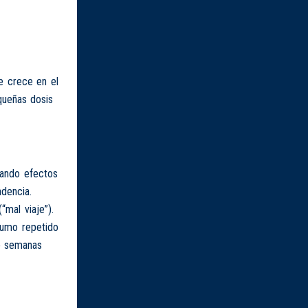
ue crece en el
queñas dosis
rando efectos
dencia.
mal viaje”).
sumo repetido
 o semanas