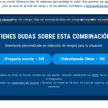
so es crucial informarse bien de antemano para proteger la salud. Nos guiamos por
es
s
. ¿Ves un error en el nivel de riesgo o en los efectos? Escríbenos a
mezclas@ladrogo
e riesgo:
Bajo sin sinergia
Bajo con disminución
Bajo con sinergia
Cuidado
No seguro
P
TIENES DUDAS SOBRE ESTA COMBINACIÓ
Orientación personalizada en reducción de riesgos para tu situación.
Pregunta escrita – 50€
Videollamada 30min – 70€
egura es evitar la mezcla siempre que sea posible. Consulta confidencial con
Antón
. No es
ni diagnóstico.
ceptas las
condiciones del servicio
y declaras ser mayor de 18 años. En caso de urgencia, ac
sanitarios.