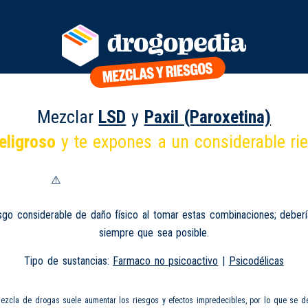
Mezclar
LSD
y
Paxil (Paroxetina)
eligroso
y te expones a un considerable ri
sgo considerable de daño físico al tomar estas combinaciones; deberí
siempre que sea posible.
Tipo de sustancias:
Farmaco no psicoactivo
|
Psicodélicas
mezcla de drogas suele aumentar los riesgos y efectos impredecibles, por lo que se d