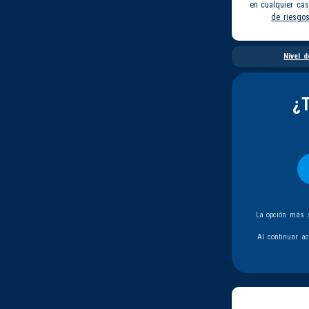
en cualquier ca
de riesgo
Nivel d
¿
La opción más s
Al continuar a