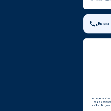
¿Es una
Las experiencias
complicacione
posible. Drogope