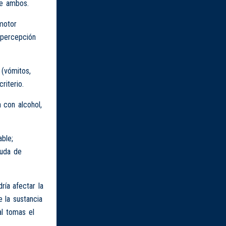
re ambos.
 motor
o percepción
 (vómitos,
riterio.
 con alcohol,
able;
duda de
ía afectar la
 la sustancia
al tomas el