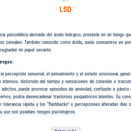
LSD
cia psicodélica derivada del ácido lisérgico, presente en un hongo q
ros cereales. También conocido como ácido, suele consumirse en pe
pregnadas en papel secante.
iesgos:
 la percepción sensorial, el pensamiento y el estado emocional, gene
 intensos, distorsión del tiempo y sensaciones de conexión o trascen
adictivo, puede provocar episodios de ansiedad, confusión o pánico (“
emos, podría desencadenar trastornos psiquiátricos latentes. Su con
 tolerancia rápida, y los “flashbacks” o percepciones alteradas días
 uso son posibles riesgos psicológicos.