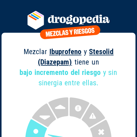
Mezclar
Ibuprofeno
y
Stesolid
(Diazepam)
tiene un
bajo incremento del riesgo
y sin
sinergia entre ellas.