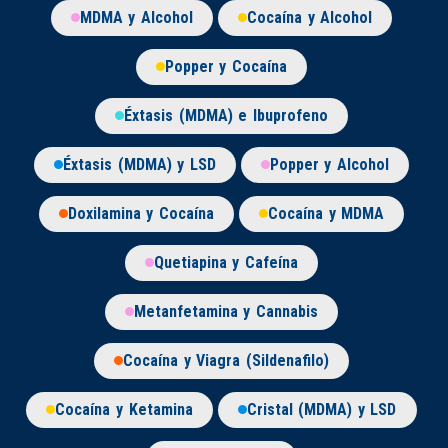
MDMA y Alcohol
Cocaína y Alcohol
Popper y Cocaína
Éxtasis (MDMA) e Ibuprofeno
Éxtasis (MDMA) y LSD
Popper y Alcohol
Doxilamina y Cocaína
Cocaína y MDMA
Quetiapina y Cafeína
Metanfetamina y Cannabis
Cocaína y Viagra (Sildenafilo)
Cocaína y Ketamina
Cristal (MDMA) y LSD