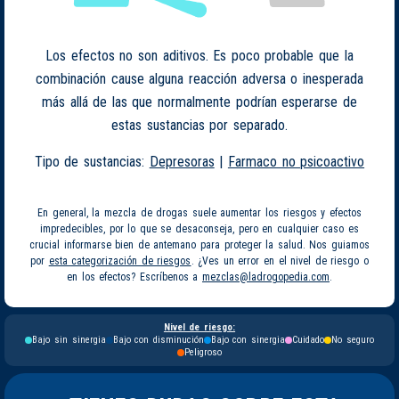
Los efectos no son aditivos. Es poco probable que la
combinación cause alguna reacción adversa o inesperada
más allá de las que normalmente podrían esperarse de
estas sustancias por separado.
Tipo de sustancias:
Depresoras
|
Farmaco no psicoactivo
En general, la mezcla de drogas suele aumentar los riesgos y efectos
impredecibles, por lo que se desaconseja, pero en cualquier caso es
crucial informarse bien de antemano para proteger la salud. Nos guiamos
por
esta categorización de riesgos
. ¿Ves un error en el nivel de riesgo o
en los efectos? Escríbenos a
mezclas@ladrogopedia.com
.
Nivel de riesgo:
Bajo sin sinergia
Bajo con disminución
Bajo con sinergia
Cuidado
No seguro
Peligroso