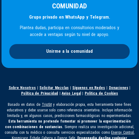
COMUNIDAD
Grupo privado en WhatsApp y Telegram.
Plantea dudas, participa en consultorios moderados y
accede a ventajas según tu nivel de apoyo.
Unirme a la comunidad
Sobre Nosotros
|
Solicitar Mezclas
|
Síguenos en Redes
|
Donaciones
|
Política de Privacidad
|
Aviso Legal
|
Política de Cookies
Basado en datos de
TripSit
y elaboración propia, esta herramienta tiene fines
educativos y debe usarse solo como referencia orientativa. Incluye información
limitada y, en algunos casos, predicciones farmacológicas no experimentadas.
Esta herramienta no pretende fomentar ni promover la experimentación
con combinaciones de sustancias.
Siempre realiza una investigación adicional,
consulta con tu médico o consulta servicios especializados como
Energy Control
,
Kosmicare
,
Échele Cabeza
o
Dance Safe
.
Drogopedia declina cualquier