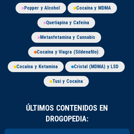
Popper y Alcohol
Cocaína y MDMA
Quetiapina y Cafeína
Metanfetamina y Cannabis
Cocaína y Viagra (Sildenafilo)
Cocaína y Ketamina
Cristal (MDMA) y LSD
Tusi y Cocaína
ÚLTIMOS CONTENIDOS EN
DROGOPEDIA: