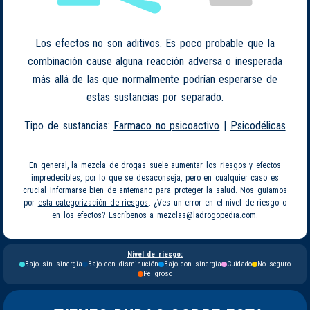
Los efectos no son aditivos. Es poco probable que la
combinación cause alguna reacción adversa o inesperada
más allá de las que normalmente podrían esperarse de
estas sustancias por separado.
Tipo de sustancias:
Farmaco no psicoactivo
|
Psicodélicas
En general, la mezcla de drogas suele aumentar los riesgos y efectos
impredecibles, por lo que se desaconseja, pero en cualquier caso es
crucial informarse bien de antemano para proteger la salud. Nos guiamos
por
esta categorización de riesgos
. ¿Ves un error en el nivel de riesgo o
en los efectos? Escríbenos a
mezclas@ladrogopedia.com
.
Nivel de riesgo:
Bajo sin sinergia
Bajo con disminución
Bajo con sinergia
Cuidado
No seguro
Peligroso