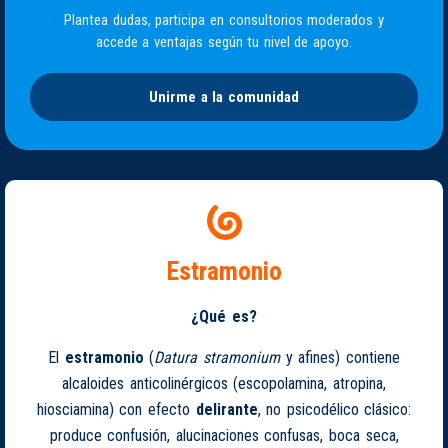
Plantea dudas, participa en consultorios moderados y
accede a ventajas según tu nivel de apoyo.
Unirme a la comunidad
Estramonio
¿Qué es?
El
estramonio
(
Datura stramonium
y afines) contiene
alcaloides anticolinérgicos (escopolamina, atropina,
hiosciamina) con efecto
delirante
, no psicodélico clásico:
produce confusión, alucinaciones confusas, boca seca,