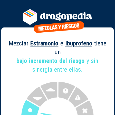
Mezclar
Estramonio
e
Ibuprofeno
tiene
un
bajo incremento del riesgo
y sin
sinergia entre ellas.