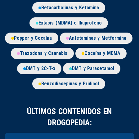
Betacarbolinas y Ketamina
Éxtasis (MDMA) e Ibuprofeno
Popper y Cocaína
Anfetaminas y Metformina
Trazodona y Cannabis
Cocaína y MDMA
DMT y 2C-T-x
DMT y Paracetamol
Benzodiacepinas y Pridinol
ÚLTIMOS CONTENIDOS EN
DROGOPEDIA: