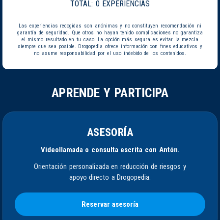
TOTAL:
0 EXPERIENCIAS
Las experiencias recogidas son anónimas y no constituyen recomendación ni
garantía de seguridad. Que otros no hayan tenido complicaciones no garantiza
el mismo resultado en tu caso. La opción más segura es evitar la mezcla
siempre que sea posible. Drogopedia ofrece información con fines educativos y
no asume responsabilidad por el uso indebido de los contenidos.
APRENDE Y PARTICIPA
ASESORÍA
Videollamada o consulta escrita con Antón.
Orientación personalizada en reducción de riesgos y
apoyo directo a Drogopedia.
Reservar asesoría