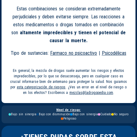
Estas combinaciones se consideran extremadamente
perjudiciales y deben evitarse siempre. Las reacciones a
estos medicamentos o drogas tomados en combinación
son
altamente impredecibles y tienen el potencial de
causar la muerte.
Tipo de sustancias:
Farmaco no psicoactivo
|
Psicodélicas
En general, la mezcla de drogas suele aumentar los riesgos y efectos
impredecibles, por lo que se desaconseja, pero en cualquier caso es
crucial informarse bien de antemano para proteger la salud. Nos guiamos
por
esta categorización de riesgos
. ¿Ves un error en el nivel de riesgo o
en los efectos? Escríbenos a
mezclas@ladrogopedia.com
.
Nivel de riesgo:
Bajo sin sinergia
Bajo con disminución
Bajo con sinergia
Cuidado
No seguro
Peligroso