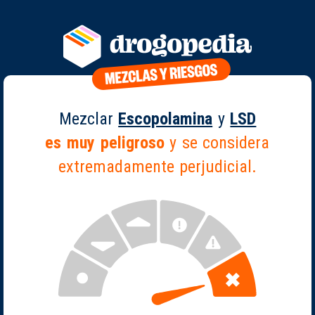
Mezclar
Escopolamina
y
LSD
es muy peligroso
y se considera
extremadamente perjudicial.