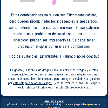
Estas combinaciones no suelen ser físicamente dañinas,
pero pueden producir efectos indeseables e inesperados,
como malestar físico o sobreestimulación. El uso extremo
puede causar problemas de salud física. Los efectos
sinérgicos pueden ser impredecibles. Se debe tener
precaución al optar por usar esta combinación.
Tipo de sustancias:
Estimulantes
|
Farmaco no psicoactivo
En general, la mezcla de drogas suele aumentar los riesgos y efectos
impredecibles, por lo que se desaconseja, pero en cualquier caso es
crucial informarse bien de antemano para proteger la salud. Nos guiamos
por
esta categorización de riesgos
. ¿Ves un error en el nivel de riesgo o
en los efectos? Escríbenos a
mezclas@ladrogopedia.com
.
Nivel de riesgo:
Bajo sin sinergia
Bajo con disminución
Bajo con sinergia
Cuidado
No seguro
Peligroso