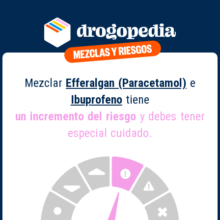
Mezclar
Efferalgan (Paracetamol)
e
Ibuprofeno
tiene
un incremento del riesgo
y debes tener
especial cuidado.