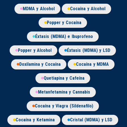
MDMA y Alcohol
Cocaína y Alcohol
Popper y Cocaína
Éxtasis (MDMA) e Ibuprofeno
Popper y Alcohol
Éxtasis (MDMA) y LSD
Doxilamina y Cocaína
Cocaína y MDMA
Quetiapina y Cafeína
Metanfetamina y Cannabis
Cocaína y Viagra (Sildenafilo)
Cocaína y Ketamina
Cristal (MDMA) y LSD