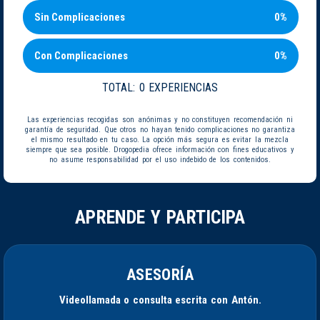
Sin Complicaciones
0%
Con Complicaciones
0%
TOTAL:
0 EXPERIENCIAS
Las experiencias recogidas son anónimas y no constituyen recomendación ni
garantía de seguridad. Que otros no hayan tenido complicaciones no garantiza
el mismo resultado en tu caso. La opción más segura es evitar la mezcla
siempre que sea posible. Drogopedia ofrece información con fines educativos y
no asume responsabilidad por el uso indebido de los contenidos.
APRENDE Y PARTICIPA
ASESORÍA
Videollamada o consulta escrita con Antón.