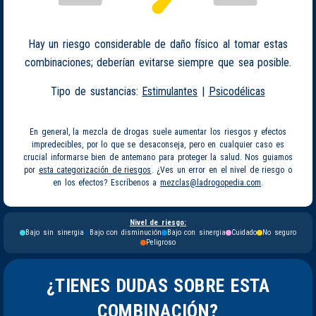
Hay un riesgo considerable de daño físico al tomar estas
combinaciones; deberían evitarse siempre que sea posible.
Tipo de sustancias:
Estimulantes
|
Psicodélicas
En general, la mezcla de drogas suele aumentar los riesgos y efectos
impredecibles, por lo que se desaconseja, pero en cualquier caso es
crucial informarse bien de antemano para proteger la salud. Nos guiamos
por
esta categorización de riesgos
. ¿Ves un error en el nivel de riesgo o
en los efectos? Escríbenos a
mezclas@ladrogopedia.com
.
Nivel de riesgo:
Bajo sin sinergia
Bajo con disminución
Bajo con sinergia
Cuidado
No seguro
Peligroso
¿TIENES DUDAS SOBRE ESTA
COMBINACIÓN?