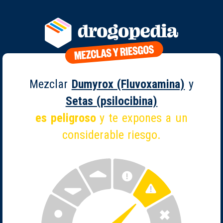
Mezclar
Dumyrox (Fluvoxamina)
y
Setas (psilocibina)
es peligroso
y te expones a un
considerable riesgo.