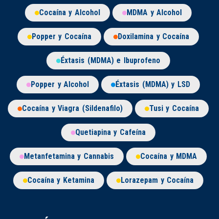
Cocaína y Alcohol
MDMA y Alcohol
Popper y Cocaína
Doxilamina y Cocaína
Éxtasis (MDMA) e Ibuprofeno
Popper y Alcohol
Éxtasis (MDMA) y LSD
Cocaína y Viagra (Sildenafilo)
Tusi y Cocaína
Quetiapina y Cafeína
Metanfetamina y Cannabis
Cocaína y MDMA
Cocaína y Ketamina
Lorazepam y Cocaína