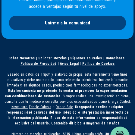
accede a ventajas según tu nivel de apoyo.
Unirme a la comunidad
Sobre Nosotros
|
Solicitar Mezclas
|
Síguenos en Redes
|
Donaciones
|
Política de Privacidad
|
Aviso Legal
|
Política de Cookies
Basado en datos de
TripSit
y elaboración propia, esta herramienta tiene fines
educativos y debe usarse solo como referencia orientativa. Incluye información
limitada y, en algunos casos, predicciones farmacológicas no experimentadas.
Esta herramienta no pretende fomentar ni promover la experimentación
con combinaciones de sustancias.
Siempre realiza una investigación adicional,
consulta con tu médico o consulta servicios especializados como
Energy Control
,
Kosmicare
,
Échele Cabeza
o
Dance Safe
.
Drogopedia declina cualquier
responsabilidad derivada del uso indebido o interpretación incorrecta de
la información publicada. El uso de esta información es responsabilidad
exclusiva del usuario. Contenido dirigido a mayores de 18 años.
Número de mezclas publicadas:
5375
. Última actualización:
30-07-2026.