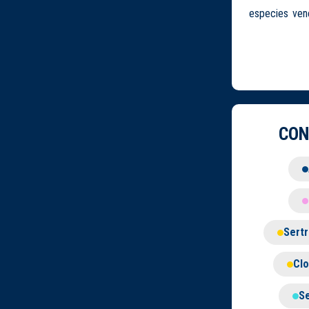
especies ven
CON
Sertr
Clo
Se