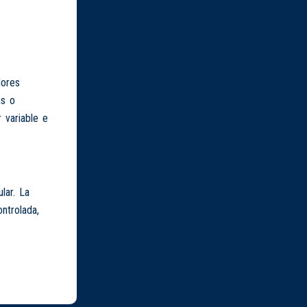
dores
as o
 variable e
lar. La
ontrolada,