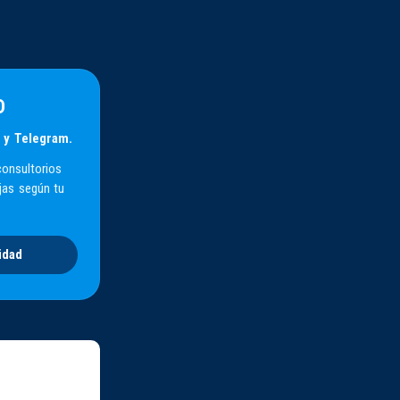
D
 y Telegram.
consultorios
jas según tu
idad