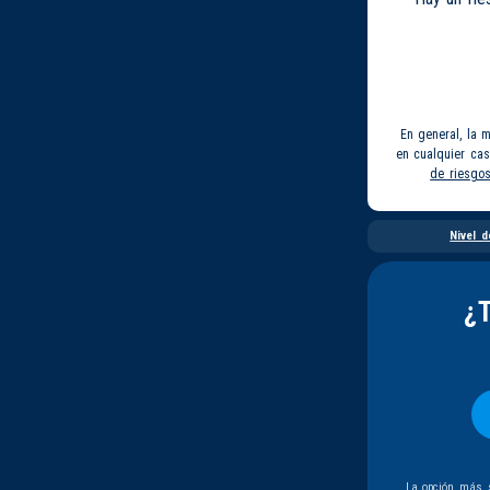
En general, la 
en cualquier ca
de riesgo
Nivel d
¿
La opción más s