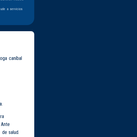
ude a servicios
roga caníbal
a.
ra
 Ante
 de salud.