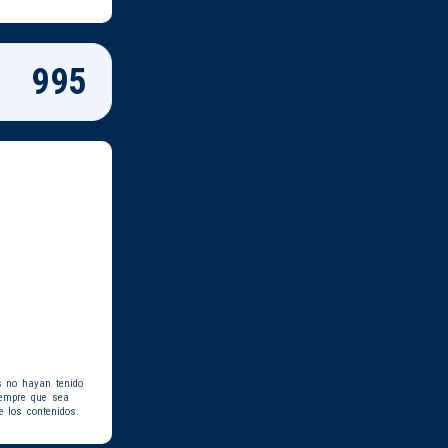
995
s no hayan tenido
iempre que sea
e los contenidos.