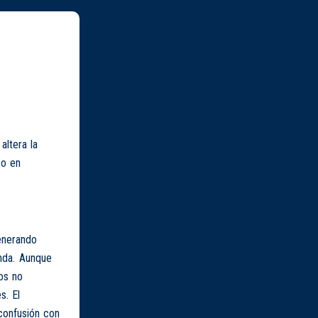
altera la
 o en
enerando
unda. Aunque
os no
s. El
confusión con