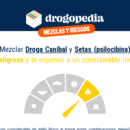
Mezclar
Droga Caníbal
y
Setas (psilocibina
eligroso
y te expones a un considerable ri
sgo considerable de daño físico al tomar estas combinaciones; deberí