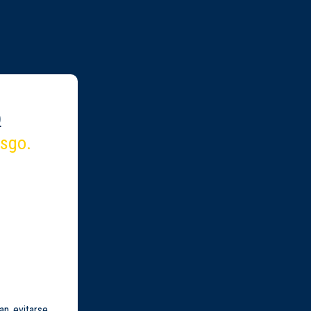
)
esgo.
an evitarse