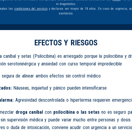
ni diagnóstico.
ceptas las
condiciones del servicio
y declaras ser mayor de 18 años. En caso de urgencia, ac
sanitarios.
EFECTOS Y RIESGOS
 caníbal y setas (Psilocibina) es arriesgado porque la psilocibina y d
ión serotoninérgica y ansiedad con curso temporal impredecible
 segura de alinear ambos efectos sin control médico
zados:
Náuseas, inquietud y pánico pueden intensificarse.
alarma:
Agresividad descontrolada o hipertermia requieren emergenci
 mezclar
droga caníbal
con
psilocibina o las setas
no es seguro pa
sin supervisión médica y puede variar mucho entre personas y dosis.
es o duda de intoxicación, conviene acudir con urgencia a un servicio