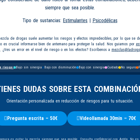
siempre que sea posible.
Tipo de sustancias:
Estimulantes
|
Psicodélicas
mezcla de drogas suele aumentar los riesgos y efectos impredecibles, por lo que se d
so es crucial informarse bien de antemano para proteger la salud. Nos guiamos por
es
s
. ¿Ves un error en el nivel de riesgo o en los efectos? Escríbenos a
mezclas@ladrogo
e riesgo:
Bajo sin sinergia
Bajo con disminución
Bajo con sinergia
Cuidado
No seguro
P
TIENES DUDAS SOBRE ESTA COMBINACIÓ
Orientación personalizada en reducción de riesgos para tu situación.
Pregunta escrita – 50€
Videollamada 30min – 70€
egura es evitar la mezcla siempre que sea posible. Consulta confidencial con
Antón
. No es