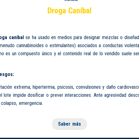
Droga Caníbal
oga caníbal
se ha usado en medios para designar mezclas o diseña
 menudo cannabinoides o estimulantes) asociados a conductas violent
 no es un compuesto único y el contenido real de lo vendido suele ser
iesgos:
tación extrema, hipertermia, psicosis, convulsiones y daño cardiovascu
del lote impide dosificar o prever interacciones. Ante agresividad desc
 colapso, emergencia.
Saber más