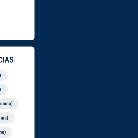
CIAS
a
A
ibina)
ina)
na)