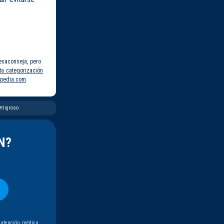
esaconseja, pero
ta categorización
pedia.com
.
eligroso
N?
 atención médica