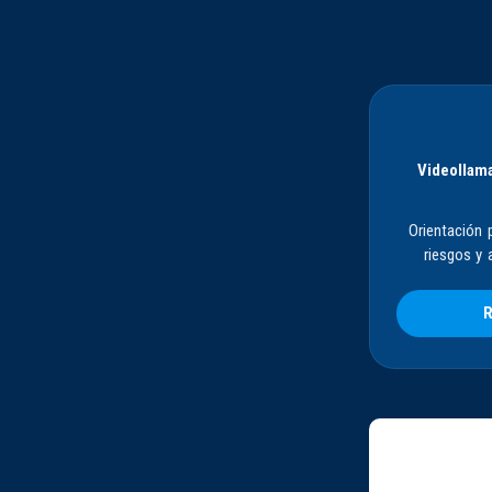
Videollama
Orientación 
riesgos y 
R