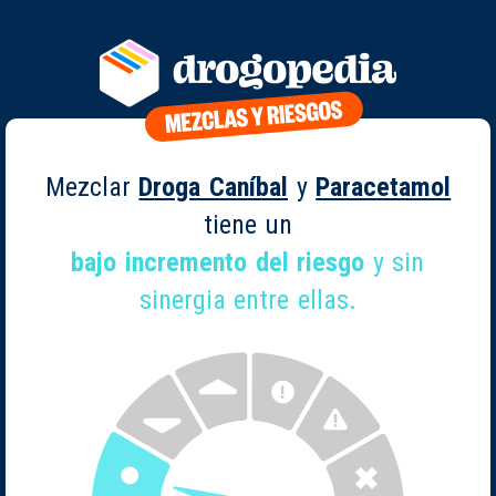
Mezclar
Droga Caníbal
y
Paracetamol
tiene un
bajo incremento del riesgo
y sin
sinergia entre ellas.