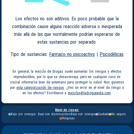
Los efectos no son aditivos. Es poco probable que la
combinación cause alguna reacción adversa o inesperada
más allá de las que normalmente podrían esperarse de
estas sustancias por separado.
Tipo de sustancias:
Farmaco no psicoactivo
|
Psicodélicas
En general, la mezcla de drogas suele aumentar los riesgos y efectos
impredecibles, por lo que se desaconseja, pero en cualquier caso es
crucial informarse bien de antemano para proteger la salud. Nos guiamos
por
esta categorización de riesgos
. ¿Ves un error en el nivel de riesgo o
en los efectos? Escríbenos a
mezclas@ladrogopedia.com
.
Nivel de riesgo:
Bajo sin sinergia
Bajo con disminución
Bajo con sinergia
Cuidado
No seguro
Peligroso