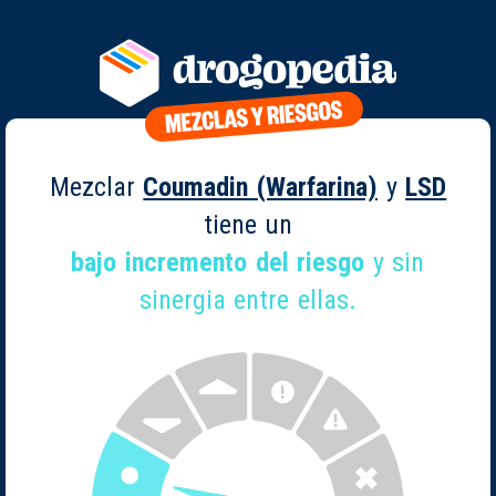
Mezclar
Coumadin (Warfarina)
y
LSD
tiene un
bajo incremento del riesgo
y sin
sinergia entre ellas.