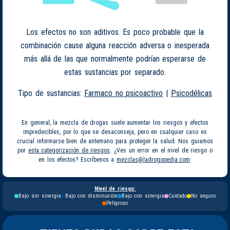
Los efectos no son aditivos. Es poco probable que la
combinación cause alguna reacción adversa o inesperada
más allá de las que normalmente podrían esperarse de
estas sustancias por separado.
Tipo de sustancias:
Farmaco no psicoactivo
|
Psicodélicas
En general, la mezcla de drogas suele aumentar los riesgos y efectos
impredecibles, por lo que se desaconseja, pero en cualquier caso es
crucial informarse bien de antemano para proteger la salud. Nos guiamos
por
esta categorización de riesgos
. ¿Ves un error en el nivel de riesgo o
en los efectos? Escríbenos a
mezclas@ladrogopedia.com
.
Nivel de riesgo:
Bajo sin sinergia
Bajo con disminución
Bajo con sinergia
Cuidado
No seguro
Peligroso