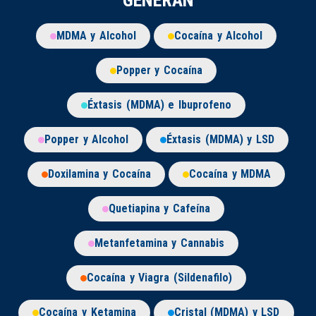
GENERAN
MDMA y Alcohol
Cocaína y Alcohol
Popper y Cocaína
Éxtasis (MDMA) e Ibuprofeno
Popper y Alcohol
Éxtasis (MDMA) y LSD
Doxilamina y Cocaína
Cocaína y MDMA
Quetiapina y Cafeína
Metanfetamina y Cannabis
Cocaína y Viagra (Sildenafilo)
Cocaína y Ketamina
Cristal (MDMA) y LSD