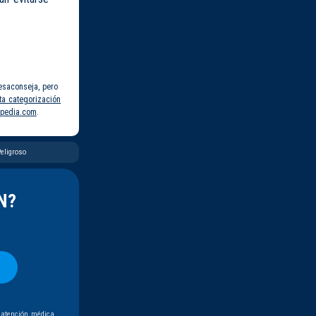
esaconseja, pero
ta categorización
pedia.com
.
eligroso
N?
 atención médica