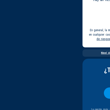
En general, la 
en cualquier ca
de riesgo
Nivel d
¿
La opción más s