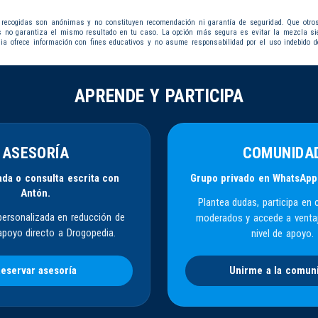
 recogidas son anónimas y no constituyen recomendación ni garantía de seguridad. Que otro
s no garantiza el mismo resultado en tu caso. La opción más segura es evitar la mezcla s
dia ofrece información con fines educativos y no asume responsabilidad por el uso indebido d
APRENDE Y PARTICIPA
ASESORÍA
COMUNIDA
da o consulta escrita con
Grupo privado en WhatsApp
Antón.
Plantea dudas, participa en 
personalizada en reducción de
moderados y accede a venta
apoyo directo a Drogopedia.
nivel de apoyo.
eservar asesoría
Unirme a la comun