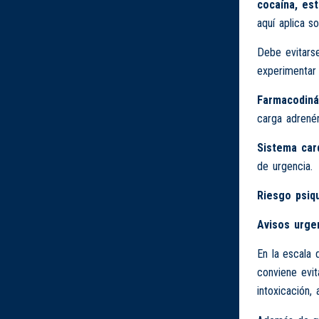
cocaína, es
aquí aplica s
Debe evitarse
experimentar 
Farmacodiná
carga adrenér
Sistema card
de urgencia.
Riesgo psiqu
Avisos urge
En la escala 
conviene evi
intoxicación, 