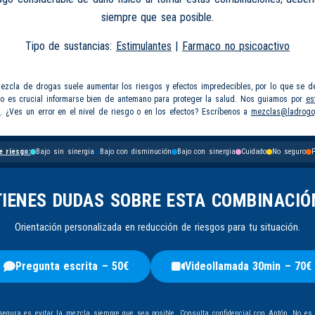
siempre que sea posible.
Tipo de sustancias:
Estimulantes
|
Farmaco no psicoactivo
mezcla de drogas suele aumentar los riesgos y efectos impredecibles, por lo que se d
so es crucial informarse bien de antemano para proteger la salud. Nos guiamos por
es
s
. ¿Ves un error en el nivel de riesgo o en los efectos? Escríbenos a
mezclas@ladrogo
e riesgo:
Bajo sin sinergia
Bajo con disminución
Bajo con sinergia
Cuidado
No seguro
P
TIENES DUDAS SOBRE ESTA COMBINACIÓ
Orientación personalizada en reducción de riesgos para tu situación.
Pregunta escrita – 50€
Videollamada 30min – 70€
egura es evitar la mezcla siempre que sea posible. Consulta confidencial con
Antón
. No es