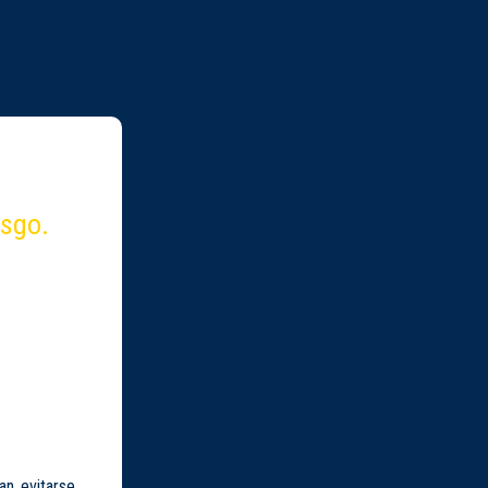
esgo.
an evitarse