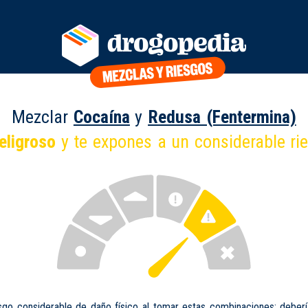
Mezclar
Cocaína
y
Redusa (Fentermina)
eligroso
y te expones a un considerable ri
sgo considerable de daño físico al tomar estas combinaciones; deberí