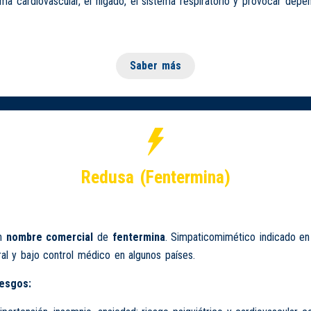
ema cardiovascular, el hígado, el sistema respiratorio y provocar depe
Saber más
Redusa (Fentermina)
n
nombre comercial
de
fentermina
. Simpaticomimético indicado e
l y bajo control médico en algunos países.
iesgos: