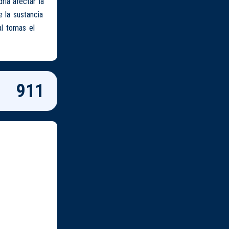
ía afectar la
 la sustancia
al tomas el
911