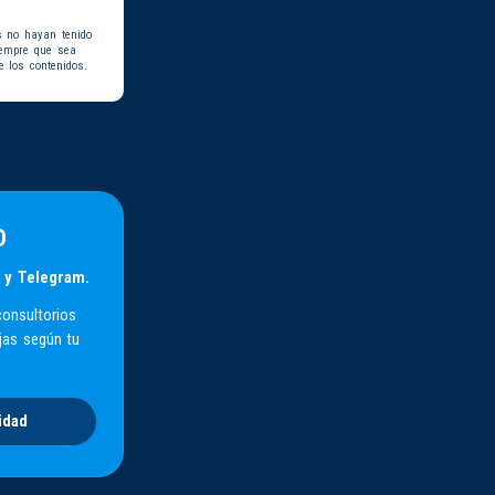
s no hayan tenido
iempre que sea
e los contenidos.
D
 y Telegram.
consultorios
jas según tu
idad