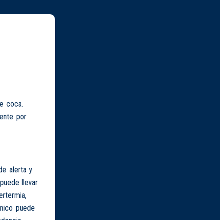
de coca.
mente por
de alerta y
puede llevar
ertermia,
ónico puede