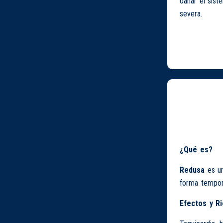
dañar el sist
severa.
¿Qué es?
Redusa
es u
forma tempora
Efectos y R