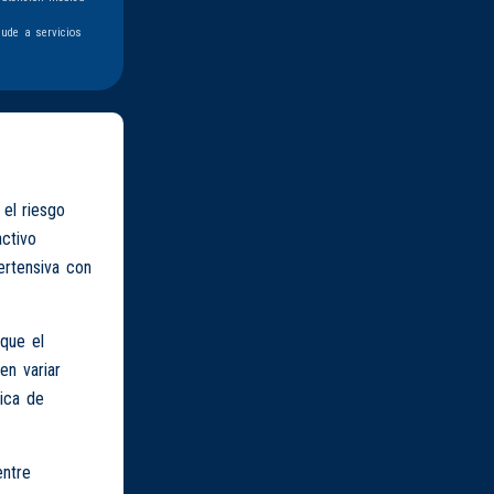
ude a servicios
el riesgo
activo
pertensiva con
que el
en variar
rica de
entre