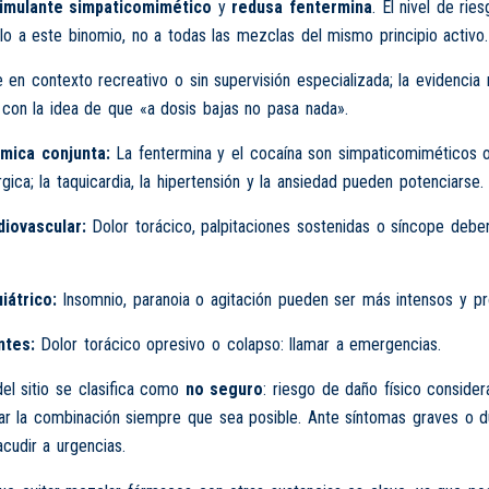
timulante simpaticomimético
y
redusa fentermina
. El nivel de rie
olo a este binomio, no a todas las mezclas del mismo principio activo.
 en contexto recreativo o sin supervisión especializada; la evidencia
con la idea de que «a dosis bajas no pasa nada».
mica conjunta:
La fentermina y el cocaína son simpaticomiméticos 
gica; la taquicardia, la hipertensión y la ansiedad pueden potenciarse.
iovascular:
Dolor torácico, palpitaciones sostenidas o síncope debe
iátrico:
Insomnio, paranoia o agitación pueden ser más intensos y pr
ntes:
Dolor torácico opresivo o colapso: llamar a emergencias.
del sitio se clasifica como
no seguro
: riesgo de daño físico consider
tar la combinación siempre que sea posible. Ante síntomas graves o 
acudir a urgencias.