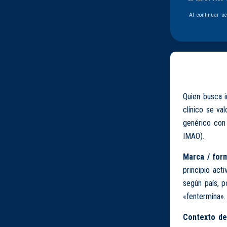
Al continuar a
Quien busca 
clínico se va
genérico con 
IMAO).
Marca / form
principio act
según país, p
«fentermina».
Contexto de