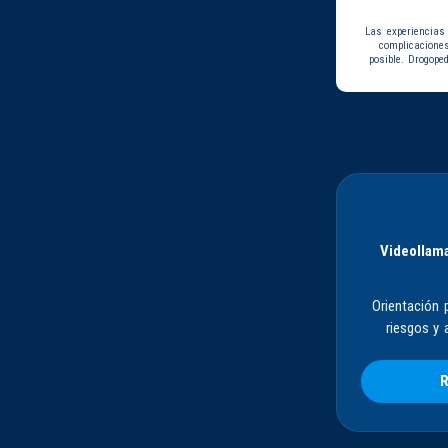
Las experiencias
complicacione
posible. Drogope
Videollama
Orientación 
riesgos y 
R