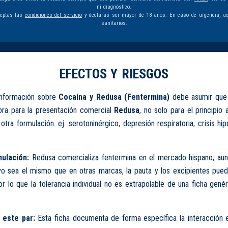
ni diagnóstico.
ceptas las
condiciones del servicio
y declaras ser mayor de 18 años. En caso de urgencia, ac
sanitarios.
EFECTOS Y RIESGOS
información sobre
Cocaína y Redusa (Fentermina)
debe asumir que 
lora para la presentación comercial
Redusa
, no solo para el principio 
otra formulación. ej. serotoninérgico, depresión respiratoria, crisis hi
ulación:
Redusa comercializa fentermina en el mercado hispano; aun
ivo sea el mismo que en otras marcas, la pauta y los excipientes pued
or lo que la tolerancia individual no es extrapolable de una ficha gené
 este par:
Esta ficha documenta de forma específica la interacción 