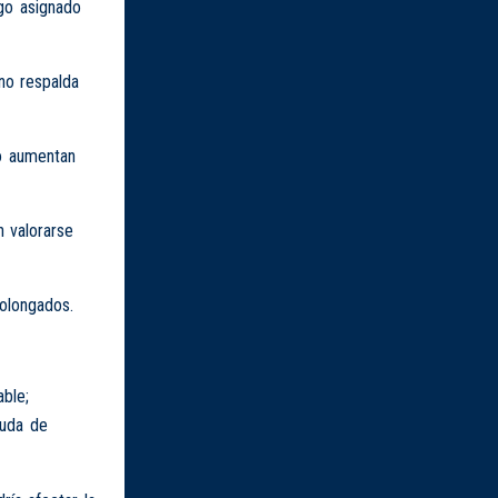
sgo asignado
 no respalda
o aumentan
n valorarse
olongados.
able;
duda de