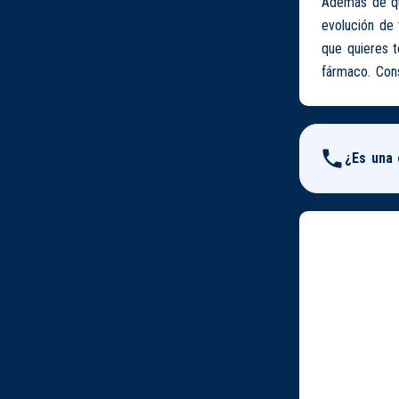
Además de que
evolución de 
que quieres 
fármaco. Cons
¿Es una