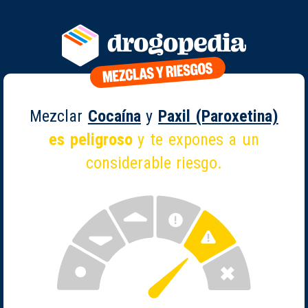
Mezclar
Cocaína
y
Paxil (Paroxetina)
es peligroso
y te expones a un
considerable riesgo.