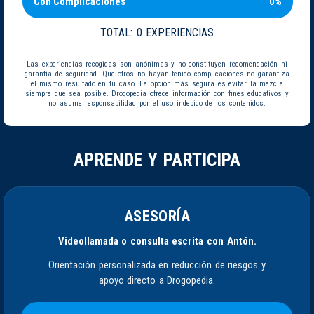
Con Complicaciones
0%
TOTAL:
0 EXPERIENCIAS
Las experiencias recogidas son anónimas y no constituyen recomendación ni
garantía de seguridad. Que otros no hayan tenido complicaciones no garantiza
el mismo resultado en tu caso. La opción más segura es evitar la mezcla
siempre que sea posible. Drogopedia ofrece información con fines educativos y
no asume responsabilidad por el uso indebido de los contenidos.
APRENDE Y PARTICIPA
ASESORÍA
Videollamada o consulta escrita con Antón.
Orientación personalizada en reducción de riesgos y
apoyo directo a Drogopedia.