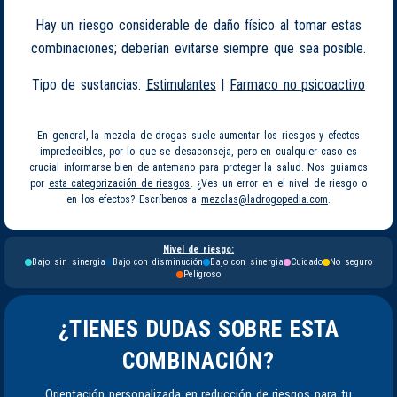
Hay un riesgo considerable de daño físico al tomar estas
combinaciones; deberían evitarse siempre que sea posible.
Tipo de sustancias:
Estimulantes
|
Farmaco no psicoactivo
En general, la mezcla de drogas suele aumentar los riesgos y efectos
impredecibles, por lo que se desaconseja, pero en cualquier caso es
crucial informarse bien de antemano para proteger la salud. Nos guiamos
por
esta categorización de riesgos
. ¿Ves un error en el nivel de riesgo o
en los efectos? Escríbenos a
mezclas@ladrogopedia.com
.
Nivel de riesgo:
Bajo sin sinergia
Bajo con disminución
Bajo con sinergia
Cuidado
No seguro
Peligroso
¿TIENES DUDAS SOBRE ESTA
COMBINACIÓN?
Orientación personalizada en reducción de riesgos para tu