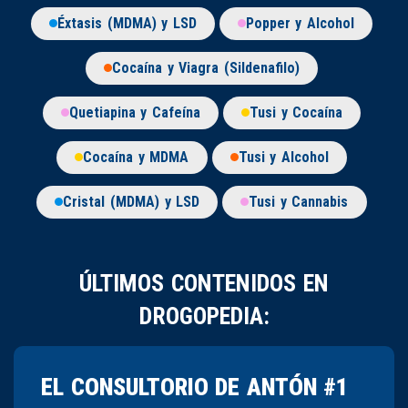
Éxtasis (MDMA) y LSD
Popper y Alcohol
Cocaína y Viagra (Sildenafilo)
Quetiapina y Cafeína
Tusi y Cocaína
Cocaína y MDMA
Tusi y Alcohol
Cristal (MDMA) y LSD
Tusi y Cannabis
ÚLTIMOS CONTENIDOS EN
DROGOPEDIA:
EL CONSULTORIO DE ANTÓN #1