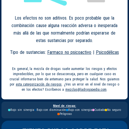
Los efectos no son aditivos. Es poco probable que la
combinación cause alguna reacción adversa o inesperada
más allá de las que normalmente podrían esperarse de
estas sustancias por separado.
Tipo de sustancias:
Farmaco no psicoactivo
|
Psicodélicas
En general, la mezcla de drogas suele aumentar los riesgos y efectos
impredecibles, por lo que se desaconseja, pero en cualquier caso es
crucial informarse bien de antemano para proteger la salud. Nos guiamos
por
esta categorización de riesgos
. ¿Ves un error en el nivel de riesgo o
en los efectos? Escríbenos a
mezclas@ladrogopedia.com
.
Nivel de riesgo:
Bajo sin sinergia
Bajo con disminución
Bajo con sinergia
Cuidado
No seguro
Peligroso