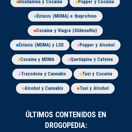
Doxilamina y Cocaína
Popper y Cocaína
Éxtasis (MDMA) e Ibuprofeno
Cocaína y Viagra (Sildenafilo)
Éxtasis (MDMA) y LSD
Popper y Alcohol
Cocaína y MDMA
Quetiapina y Cafeína
Trazodona y Cannabis
Tusi y Cocaína
Alcohol y Cannabis
Tusi y Alcohol
ÚLTIMOS CONTENIDOS EN
DROGOPEDIA: