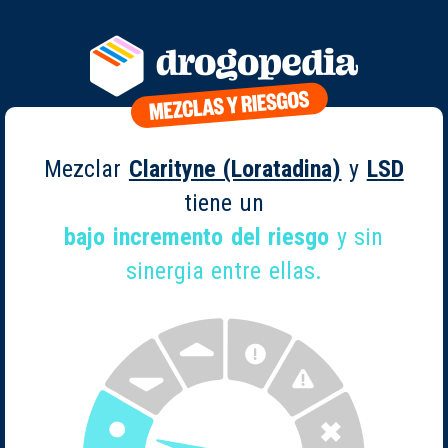
Mezclar
Clarityne (Loratadina)
y
LSD
tiene un
bajo incremento del riesgo
y sin
sinergia entre ellas.