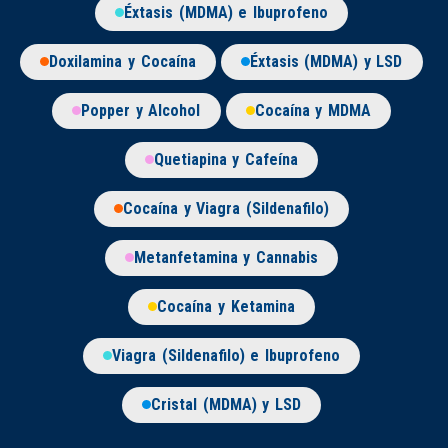
Éxtasis (MDMA) e Ibuprofeno
Doxilamina y Cocaína
Éxtasis (MDMA) y LSD
Popper y Alcohol
Cocaína y MDMA
Quetiapina y Cafeína
Cocaína y Viagra (Sildenafilo)
Metanfetamina y Cannabis
Cocaína y Ketamina
Viagra (Sildenafilo) e Ibuprofeno
Cristal (MDMA) y LSD