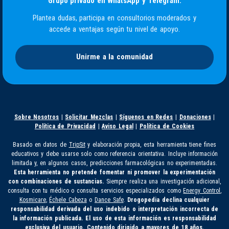
Grupo privado en WhatsApp y Telegram.
Plantea dudas, participa en consultorios moderados y
accede a ventajas según tu nivel de apoyo.
Unirme a la comunidad
Sobre Nosotros
|
Solicitar Mezclas
|
Síguenos en Redes
|
Donaciones
|
Política de Privacidad
|
Aviso Legal
|
Política de Cookies
Basado en datos de
TripSit
y elaboración propia, esta herramienta tiene fines
educativos y debe usarse solo como referencia orientativa. Incluye información
limitada y, en algunos casos, predicciones farmacológicas no experimentadas.
Esta herramienta no pretende fomentar ni promover la experimentación
con combinaciones de sustancias.
Siempre realiza una investigación adicional,
consulta con tu médico o consulta servicios especializados como
Energy Control
,
Kosmicare
,
Échele Cabeza
o
Dance Safe
.
Drogopedia declina cualquier
responsabilidad derivada del uso indebido o interpretación incorrecta de
la información publicada. El uso de esta información es responsabilidad
exclusiva del usuario. Contenido dirigido a mayores de 18 años.