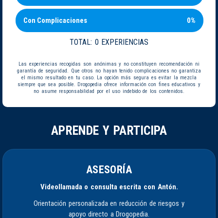
Con Complicaciones
0%
TOTAL:
0 EXPERIENCIAS
Las experiencias recogidas son anónimas y no constituyen recomendación ni
garantía de seguridad. Que otros no hayan tenido complicaciones no garantiza
el mismo resultado en tu caso. La opción más segura es evitar la mezcla
siempre que sea posible. Drogopedia ofrece información con fines educativos y
no asume responsabilidad por el uso indebido de los contenidos.
APRENDE Y PARTICIPA
ASESORÍA
Videollamada o consulta escrita con Antón.
Orientación personalizada en reducción de riesgos y
apoyo directo a Drogopedia.