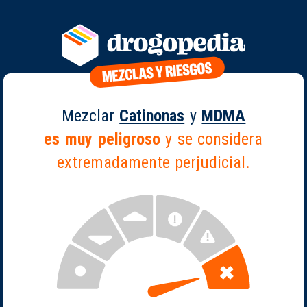
Mezclar
Catinonas
y
MDMA
es muy peligroso
y se considera
extremadamente perjudicial.