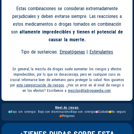
Estas combinaciones se consideran extremadamente
perjudiciales y deben evitarse siempre. Las reacciones a
estos medicamentos o drogas tomados en combinación
son
altamente impredecibles y tienen el potencial de
causar la muerte.
Tipo de sustancias:
Empatógenas
|
Estimulantes
En general, la mezcla de drogas suele aumentar los riesgos y efectos
impredecibles, por lo que se desaconseja, pero en cualquier caso es
crucial informarse bien de antemano para proteger la salud. Nos guiamos
por
esta categorización de riesgos
. ¿Ves un error en el nivel de riesgo o
en los efectos? Escríbenos a
mezclas@ladrogopedia.com
.
Nivel de riesgo:
Bajo sin sinergia
Bajo con disminución
Bajo con sinergia
Cuidado
No seguro
Peligroso