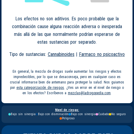
Los efectos no son aditivos. Es poco probable que la
combinación cause alguna reacción adversa o inesperada
más allá de las que normalmente podrían esperarse de
estas sustancias por separado.
Tipo de sustancias:
Cannabinoides
|
Farmaco no psicoactivo
En general, la mezcla de drogas suele aumentar los riesgos y efectos
impredecibles, por lo que se desaconseja, pero en cualquier caso es
crucial informarse bien de antemano para proteger la salud. Nos guiamos
por
esta categorización de riesgos
. ¿Ves un error en el nivel de riesgo o
en los efectos? Escríbenos a
mezclas@ladrogopedia.com
.
Nivel de riesgo:
Bajo sin sinergia
Bajo con disminución
Bajo con sinergia
Cuidado
No seguro
Peligroso