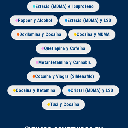
Éxtasis (MDMA) e Ibuprofeno
Popper y Alcohol
Éxtasis (MDMA) y LSD
Doxilamina y Cocaína
Cocaína y MDMA
Quetiapina y Cafeína
Metanfetamina y Cannabis
Cocaína y Viagra (Sildenafilo)
Cocaína y Ketamina
Cristal (MDMA) y LSD
Tusi y Cocaína