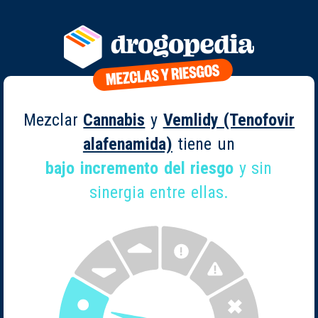
Mezclar
Cannabis
y
Vemlidy (Tenofovir
alafenamida)
tiene un
bajo incremento del riesgo
y sin
sinergia entre ellas.