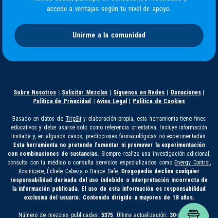
accede a ventajas según tu nivel de apoyo.
Unirme a la comunidad
Sobre Nosotros
|
Solicitar Mezclas
|
Síguenos en Redes
|
Donaciones
|
Política de Privacidad
|
Aviso Legal
|
Política de Cookies
Basado en datos de
TripSit
y elaboración propia, esta herramienta tiene fines
educativos y debe usarse solo como referencia orientativa. Incluye información
limitada y, en algunos casos, predicciones farmacológicas no experimentadas.
Esta herramienta no pretende fomentar ni promover la experimentación
con combinaciones de sustancias.
Siempre realiza una investigación adicional,
consulta con tu médico o consulta servicios especializados como
Energy Control
,
Kosmicare
,
Échele Cabeza
o
Dance Safe
.
Drogopedia declina cualquier
responsabilidad derivada del uso indebido o interpretación incorrecta de
la información publicada. El uso de esta información es responsabilidad
exclusiva del usuario. Contenido dirigido a mayores de 18 años.
Número de mezclas publicadas:
5375
. Última actualización:
30-07-2026.