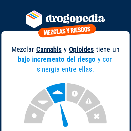
Mezclar
Cannabis
y
Opioides
tiene un
bajo incremento del riesgo
y con
sinergia entre ellas.