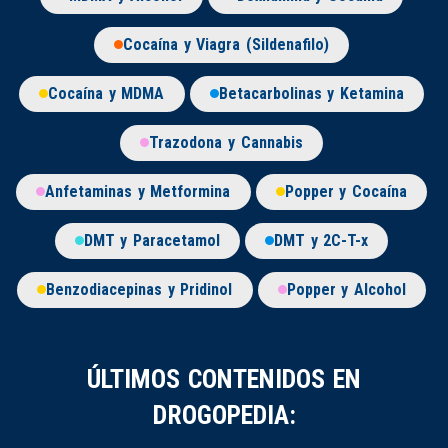
Cocaína y Viagra (Sildenafilo)
Cocaína y MDMA
Betacarbolinas y Ketamina
Trazodona y Cannabis
Anfetaminas y Metformina
Popper y Cocaína
DMT y Paracetamol
DMT y 2C-T-x
Benzodiacepinas y Pridinol
Popper y Alcohol
ÚLTIMOS CONTENIDOS EN
DROGOPEDIA: