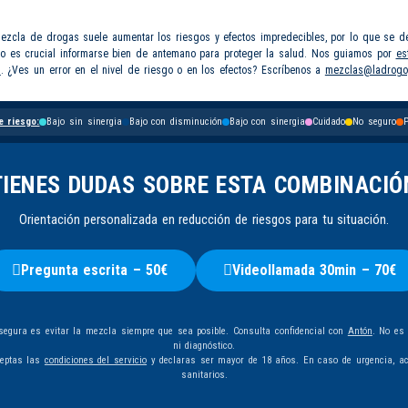
mezcla de drogas suele aumentar los riesgos y efectos impredecibles, por lo que se d
so es crucial informarse bien de antemano para proteger la salud. Nos guiamos por
es
s
. ¿Ves un error en el nivel de riesgo o en los efectos? Escríbenos a
mezclas@ladrogo
e riesgo:
Bajo sin sinergia
Bajo con disminución
Bajo con sinergia
Cuidado
No seguro
P
TIENES DUDAS SOBRE ESTA COMBINACIÓ
Orientación personalizada en reducción de riesgos para tu situación.
Pregunta escrita – 50€
Videollamada 30min – 70€
egura es evitar la mezcla siempre que sea posible. Consulta confidencial con
Antón
. No es
ni diagnóstico.
ceptas las
condiciones del servicio
y declaras ser mayor de 18 años. En caso de urgencia, ac
sanitarios.