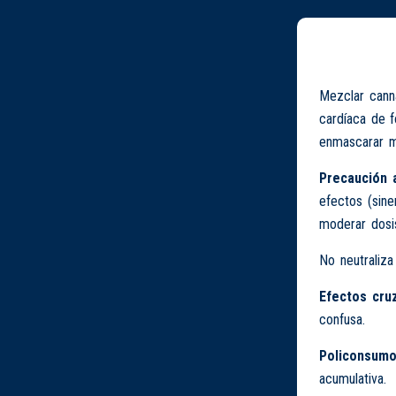
Mezclar canna
cardíaca de f
enmascarar m
Precaución a
efectos (sine
moderar dosis
No neutraliza
Efectos cru
confusa.
Policonsumo
acumulativa.