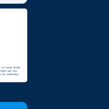
s no hayan tenido
iempre que sea
e los contenidos.