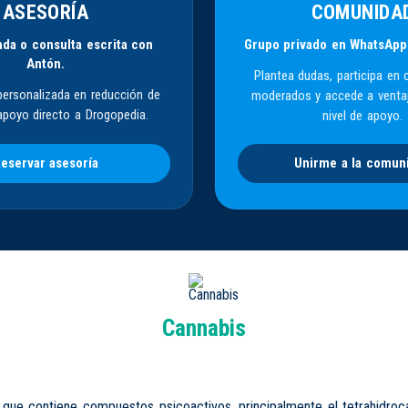
ASESORÍA
COMUNIDA
da o consulta escrita con
Grupo privado en WhatsApp
Antón.
Plantea dudas, participa en 
personalizada en reducción de
moderados y accede a venta
apoyo directo a Drogopedia.
nivel de apoyo.
eservar asesoría
Unirme a la comun
Cannabis
 que contiene compuestos psicoactivos, principalmente el tetrahidroc