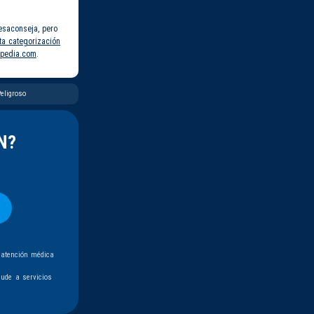
esaconseja, pero
ta categorización
pedia.com
.
eligroso
N?
 atención médica
ude a servicios