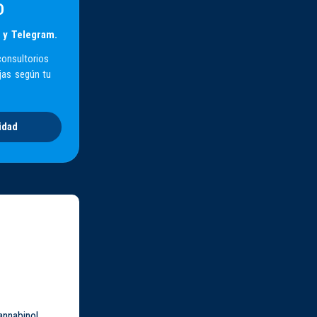
D
 y Telegram.
consultorios
jas según tu
idad
annabinol