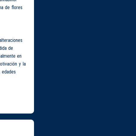
a de flores
alteraciones
dida de
ialmente en
otivación y la
a edades