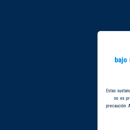
bajo 
Estas sustan
no es p
precaución. 