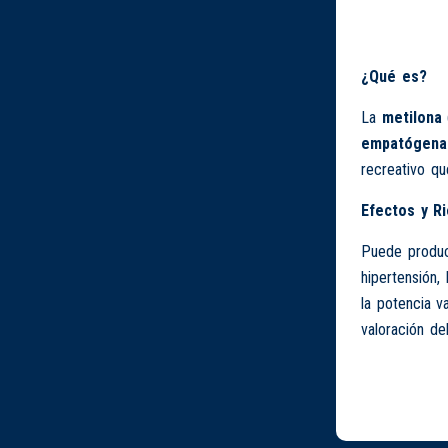
¿Qué es?
La
metilona
empatógena
recreativo q
Efectos y R
Puede produci
hipertensión,
la potencia v
valoración del