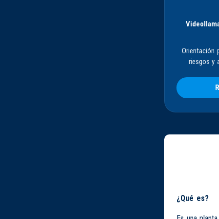
Videollama
Orientación 
riesgos y 
R
¿Qué es?
Es una planta