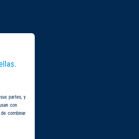
ellas.
sus partes, y
usan con
s de combinar