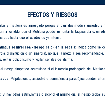
EFECTOS Y RIESGOS
bis y metilona es arriesgado porque el cannabis modula ansiedad y 
orma variable; con el Metilona puede aumentar la taquicardia o, en ot
areos hasta que el cuadro es ya intenso.
unque el nivel sea «riesgo bajo» en la escala:
Indica cómo se co
rgia, disminución o sin sinergia), no que la mezcla sea recomendable.
, evitar policonsumo y vigilar señales de alarma.
 el riesgo simpático acumulado ni el insomnio prolongado del Metilona
zados:
Palpitaciones, ansiedad o somnolencia paradójica pueden alte
:
Si hay otras estimulantes o alcohol el mismo día, el riesgo global 