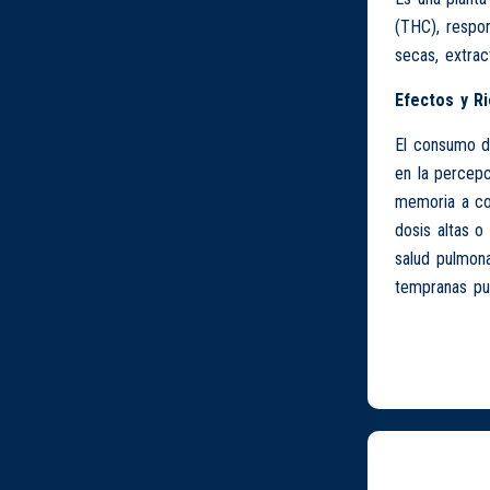
(THC), respo
secas, extrac
Efectos y R
El consumo de
en la percep
memoria a cor
dosis altas o
salud pulmon
tempranas pue