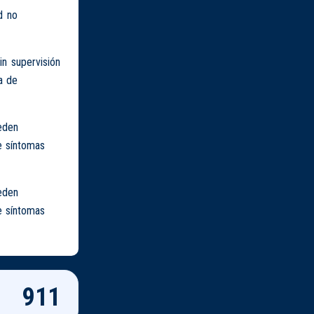
d no
n supervisión
a de
eden
e síntomas
eden
e síntomas
911