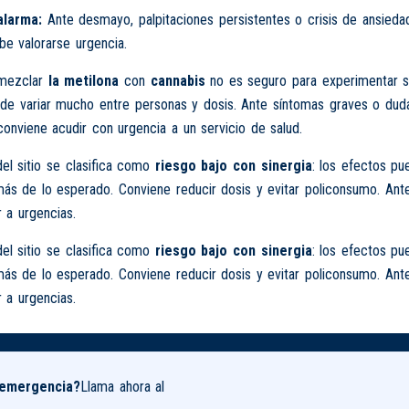
alarma:
Ante desmayo, palpitaciones persistentes o crisis de ansieda
e valorarse urgencia.
 mezclar
la metilona
con
cannabis
no es seguro para experimentar si
de variar mucho entre personas y dosis. Ante síntomas graves o dud
 conviene acudir con urgencia a un servicio de salud.
del sitio se clasifica como
riesgo bajo con sinergia
: los efectos pu
ás de lo esperado. Conviene reducir dosis y evitar policonsumo. Ant
r a urgencias.
del sitio se clasifica como
riesgo bajo con sinergia
: los efectos pu
ás de lo esperado. Conviene reducir dosis y evitar policonsumo. Ant
r a urgencias.
 emergencia?
Llama ahora al