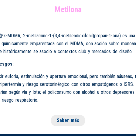
Metilona
(βk-MDMA, 2-metilamino-1-(3,4-metilendioxifenil)propan-1-ona) es un
químicamente emparentada con el MDMA, con acción sobre monoami
ue históricamente se asoció a contextos club y mercados de diseño.
iesgos:
r euforia, estimulación y apertura emocional, pero también náuseas, t
 hipertermia y riesgo serotoninérgico con otros empatógenos o ISRS. 
arían según vía y lote; el policonsumo con alcohol u otros depresores
 riesgo respiratorio.
Saber más