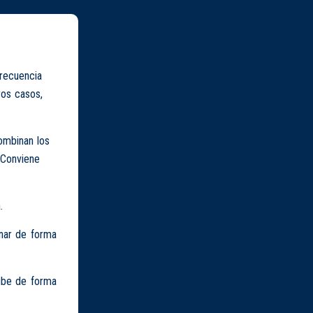
frecuencia
ros casos,
mbinan los
 Conviene
.
rnar de forma
sube de forma