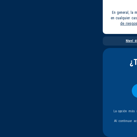
En general, la 
en cualquier ca
de riesgo
Nivel d
¿
La opción más s
Al continuar a