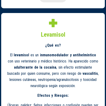
Levamisol
¿Qué es?
El
levamisol
es un
inmunomodulador y antihelmíntico
con uso veterinario y médico histórico. Ha aparecido como
adulterante de la cocaína
, sin efecto estimulante
buscado por quien consume, pero con riesgo de
vasculitis
,
lesiones cutáneas, neutropenia/agranulocitosis y toxicidad
neurológica según exposición.
Efectos y Riesgos:
Úlceras, palidez, fiebre, infecciones o confusión pueden ser