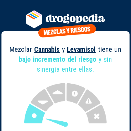
Mezclar
Cannabis
y
Levamisol
tiene un
bajo incremento del riesgo
y sin
sinergia entre ellas.