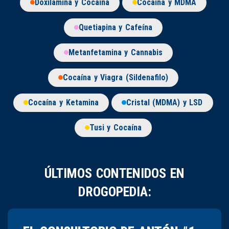
Doxilamina y Cocaína
Cocaína y MDMA
Quetiapina y Cafeína
Metanfetamina y Cannabis
Cocaína y Viagra (Sildenafilo)
Cocaína y Ketamina
Cristal (MDMA) y LSD
Tusi y Cocaína
ÚLTIMOS CONTENIDOS EN
DROGOPEDIA: