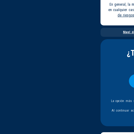
En general, la 
en cualquier ca
de riesgo
Nivel d
¿
La opción más s
Al continuar a