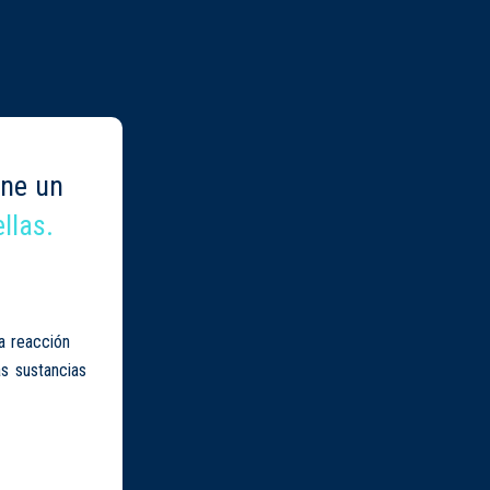
ene un
llas.
a reacción
s sustancias