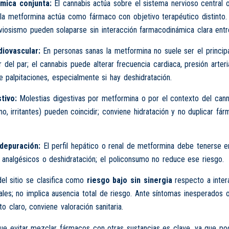
mica conjunta:
El cannabis actúa sobre el sistema nervioso central 
la metformina actúa como fármaco con objetivo terapéutico distinto.
viosismo pueden solaparse sin interacción farmacodinámica clara ent
iovascular:
En personas sanas la metformina no suele ser el princip
r del par; el cannabis puede alterar frecuencia cardiaca, presión arteri
 palpitaciones, especialmente si hay deshidratación.
tivo:
Molestias digestivas por metformina o por el contexto del cann
no, irritantes) pueden coincidir; conviene hidratación y no duplicar fár
depuración:
El perfil hepático o renal de metformina debe tenerse 
s analgésicos o deshidratación; el policonsumo no reduce ese riesgo.
del sitio se clasifica como
riesgo bajo sin sinergia
respecto a inter
ales; no implica ausencia total de riesgo. Ante síntomas inesperados 
 claro, conviene valoración sanitaria.
 evitar mezclar fármacos con otras sustancias es clave, ya que podr