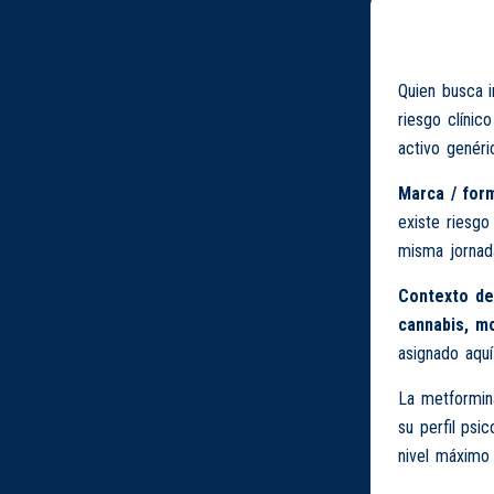
Quien busca 
riesgo clínic
activo genéri
Marca / form
existe riesgo
misma jornad
Contexto de
cannabis, mo
asignado aquí
La metformina
su perfil psi
nivel máximo 