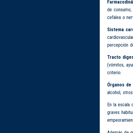
Farmacodiná
de consumo; 
cefalea o ner
Sistema card
cardiovascula
percepción de
Tracto diges
(vómitos, ayu
criterio.
Órganos de 
alcohol, otro
En la escala 
graves habitu
empeoramiento
Además de que