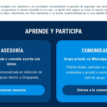
 recogidas son anónimas y no constituyen recomendación ni garantía de seguridad. Que otro
s no garantiza el mismo resultado en tu caso. La opción más segura es evitar la mezcla s
dia ofrece información con fines educativos y no asume responsabilidad por el uso indebido d
APRENDE Y PARTICIPA
ASESORÍA
COMUNIDA
da o consulta escrita con
Grupo privado en WhatsApp
Antón.
Plantea dudas, participa en 
personalizada en reducción de
moderados y accede a venta
apoyo directo a Drogopedia.
nivel de apoyo.
eservar asesoría
Unirme a la comun