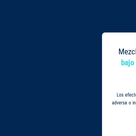
Mezc
bajo
Los efect
adversa o i