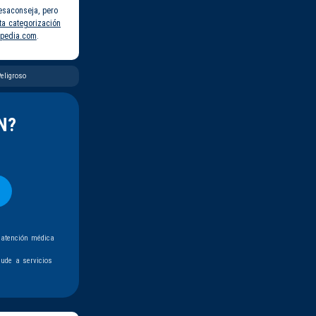
esaconseja, pero
ta categorización
pedia.com
.
eligroso
N?
 atención médica
ude a servicios