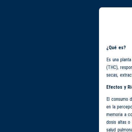
¿Qué es?
Es una planta
(THC), respo
secas, extrac
Efectos y R
El consumo de
en la percep
memoria a cor
dosis altas o
salud pulmon