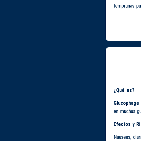
tempranas pue
¿Qué es?
Glucophage
en muchas guí
Efectos y R
Náuseas, diar