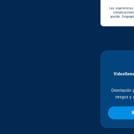
Las experiencias
complicacione
posible. Drogope
Videollama
Orientación 
riesgos y 
R