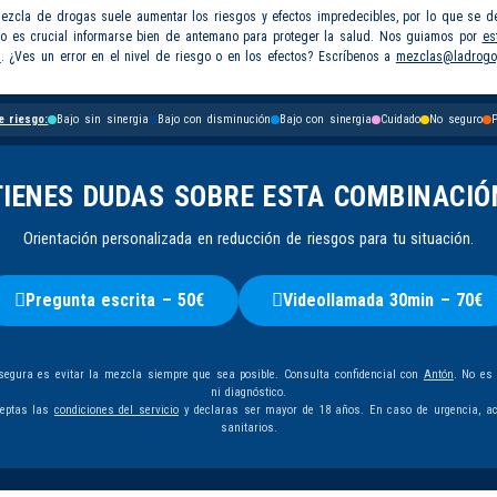
mezcla de drogas suele aumentar los riesgos y efectos impredecibles, por lo que se d
so es crucial informarse bien de antemano para proteger la salud. Nos guiamos por
es
s
. ¿Ves un error en el nivel de riesgo o en los efectos? Escríbenos a
mezclas@ladrogo
e riesgo:
Bajo sin sinergia
Bajo con disminución
Bajo con sinergia
Cuidado
No seguro
P
TIENES DUDAS SOBRE ESTA COMBINACIÓ
Orientación personalizada en reducción de riesgos para tu situación.
Pregunta escrita – 50€
Videollamada 30min – 70€
egura es evitar la mezcla siempre que sea posible. Consulta confidencial con
Antón
. No es
ni diagnóstico.
ceptas las
condiciones del servicio
y declaras ser mayor de 18 años. En caso de urgencia, ac
sanitarios.