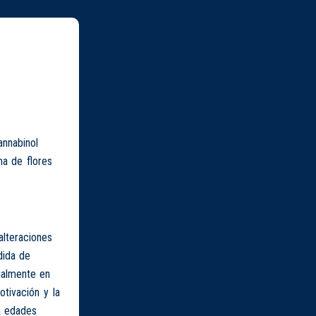
annabinol
a de flores
alteraciones
dida de
ialmente en
otivación y la
a edades