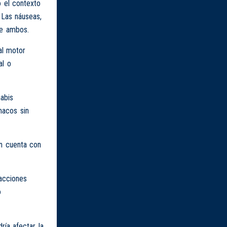
o el contexto
 Las náuseas,
re ambos.
al motor
al o
abis
macos sin
en cuenta con
acciones
o
ía afectar la