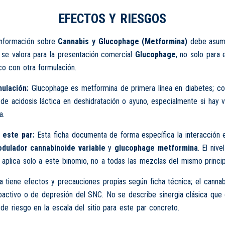
EFECTOS Y RIESGOS
información sobre
Cannabis y Glucophage (Metformina)
debe asumi
o se valora para la presentación comercial
Glucophage
, no solo para e
co con otra formulación.
ulación:
Glucophage es metformina de primera línea en diabetes; co
 de acidosis láctica en deshidratación o ayuno, especialmente si hay 
a.
 este par:
Esta ficha documenta de forma específica la interacción 
dulador cannabinoide variable
y
glucophage metformina
. El nive
 aplica solo a este binomio, no a todas las mezclas del mismo princip
 tiene efectos y precauciones propias según ficha técnica; el canna
coactivo o de depresión del SNC. No se describe sinergia clásica que 
de riesgo en la escala del sitio para este par concreto.