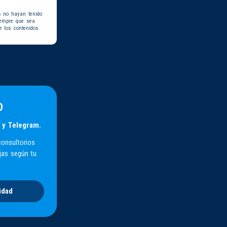
s no hayan tenido
iempre que sea
e los contenidos.
D
 y Telegram.
consultorios
jas según tu
idad