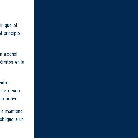
r que el
l principio
n alcohol
vómitos en la
entre
l de riesgo
io activo.
bis mantiene
obligue a un