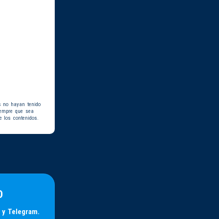
s no hayan tenido
iempre que sea
e los contenidos.
D
 y Telegram.