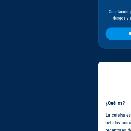
Orientación 
riesgos y 
R
¿Qué es?
La
cafeína
es 
bebidas como 
receptores de