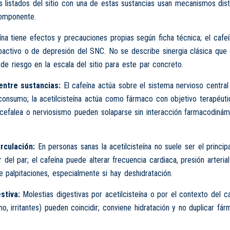
os listados del sitio con una de estas sustancias usan mecanismos dis
omponente.
eína tiene efectos y precauciones propias según ficha técnica; el cafe
coactivo o de depresión del SNC. No se describe sinergia clásica que 
de riesgo en la escala del sitio para este par concreto.
entre sustancias:
El cafeína actúa sobre el sistema nervioso central
onsumo; la acetilcisteína actúa como fármaco con objetivo terapéutic
cefalea o nerviosismo pueden solaparse sin interacción farmacodinám
rculación:
En personas sanas la acetilcisteína no suele ser el princip
r del par; el cafeína puede alterar frecuencia cardiaca, presión arteria
 palpitaciones, especialmente si hay deshidratación.
stiva:
Molestias digestivas por acetilcisteína o por el contexto del c
no, irritantes) pueden coincidir; conviene hidratación y no duplicar fár