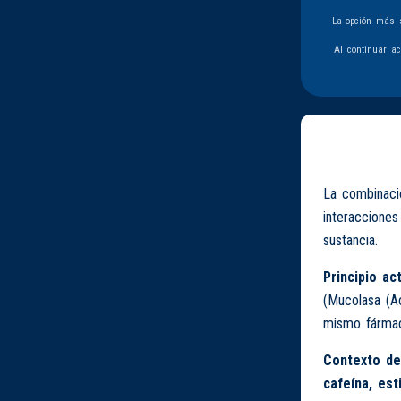
La opción más s
Al continuar a
La combinació
interacciones
sustancia.
Principio act
(Mucolasa (Ac
mismo fármac
Contexto de
cafeína, es