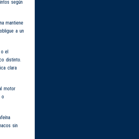
tintos según
ína mantiene
obligue a un
 o el
o distinto.
ica clara
al motor
l o
afeína
macos sin