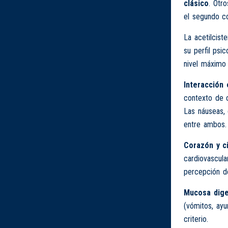
clásico
. Otr
el segundo c
La acetilcist
su perfil psi
nivel máximo 
Interacción 
contexto de c
Las náuseas, 
entre ambos.
Corazón y ci
cardiovascula
percepción de
Mucosa dige
(vómitos, ayu
criterio.