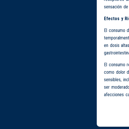
sensación de
Efectos y R
El consumo 
temporalment
en dosis alta
gastrointestin
El consumo r
como dolor de
sensibles, i
ser moderado
afecciones ca