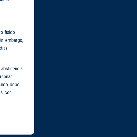
o físico
Sin embargo,
tias
 abstinencia
ersonas
nsumo debe
as con