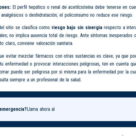
ones:
El perfil hepático o renal de acetilcisteína debe tenerse en cu
s analgésicos o deshidratación; el policonsumo no reduce ese riesgo.
del sitio se clasifica como
riesgo bajo sin sinergia
respecto a inter
ales; no implica ausencia total de riesgo. Ante síntomas inesperados 
 claro, conviene valoración sanitaria.
 evitar mezclar fármacos con otras sustancias es clave, ya que podr
tu enfermedad o provocar interacciones peligrosas, ten en cuenta que
tomar puede ser peligrosa por si misma para la enfermedad por la cu
ulta siempre a un profesional de la salud.
 emergencia?
Llama ahora al