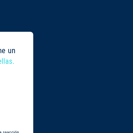
ne un
llas.
a reacción