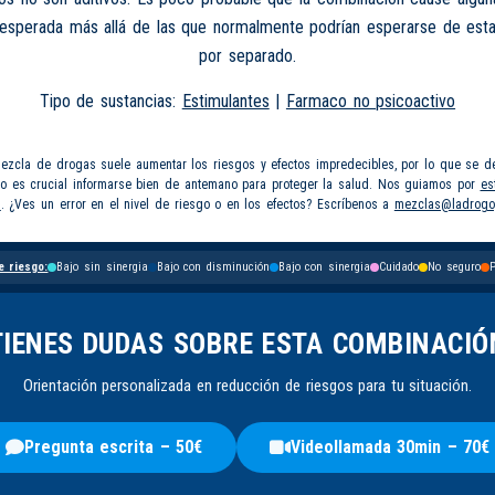
nesperada más allá de las que normalmente podrían esperarse de esta
por separado.
Tipo de sustancias:
Estimulantes
|
Farmaco no psicoactivo
mezcla de drogas suele aumentar los riesgos y efectos impredecibles, por lo que se d
so es crucial informarse bien de antemano para proteger la salud. Nos guiamos por
es
s
. ¿Ves un error en el nivel de riesgo o en los efectos? Escríbenos a
mezclas@ladrogo
e riesgo:
Bajo sin sinergia
Bajo con disminución
Bajo con sinergia
Cuidado
No seguro
P
TIENES DUDAS SOBRE ESTA COMBINACIÓ
Orientación personalizada en reducción de riesgos para tu situación.
Pregunta escrita – 50€
Videollamada 30min – 70€