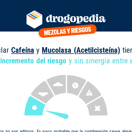
lar
Cafeína
y
Mucolasa (Acetilcisteína)
tie
 incremento del riesgo
y sin sinergia entre e
os no son aditivos. Es poco probable que la combinación cause algun