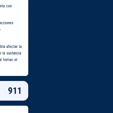
enta con
acciones
o
ía afectar la
 la sustancia
al tomas el
911