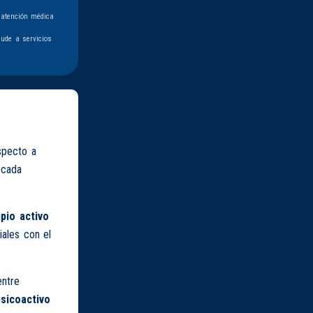
 atención médica
ude a servicios
specto a
 cada
ipio activo
iales con el
entre
psicoactivo