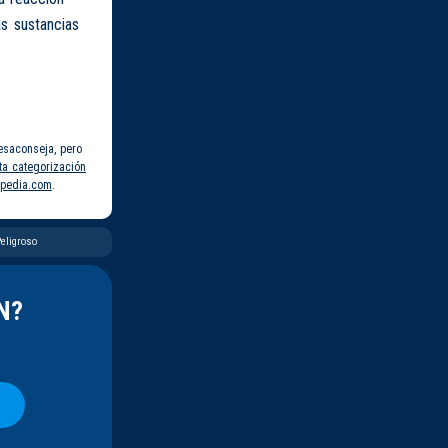
s sustancias
esaconseja, pero
ta categorización
pedia.com
.
eligroso
N?