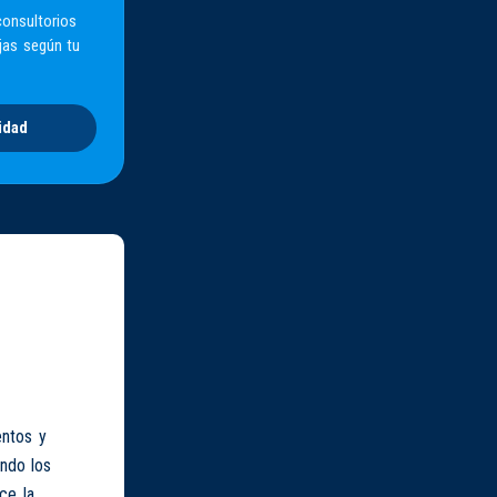
consultorios
jas según tu
idad
entos y
ando los
ce la