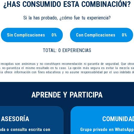
¿HAS CONSUMIDO ESTA COMBINACIÓN?
Si la has probado, ¿cómo fue tu experiencia?
Sin Complicaciones
0%
Con Complicaciones
0%
TOTAL:
0 EXPERIENCIAS
 recogidas son anónimas y no constituyen recomendación ni garantía de seguridad. Que otro
s no garantiza el mismo resultado en tu caso. La opción más segura es evitar la mezcla s
dia ofrece información con fines educativos y no asume responsabilidad por el uso indebido d
APRENDE Y PARTICIPA
ASESORÍA
COMUNIDA
da o consulta escrita con
Grupo privado en WhatsApp