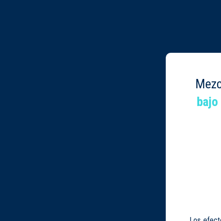
Mezc
bajo
Los efect