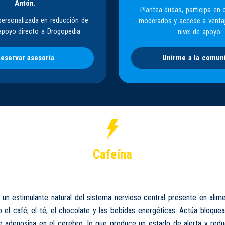
Antón.
Plantea dudas, participa en 
personalizada en reducción de
moderados y accede a venta
apoyo directo a Drogopedia.
nivel de apoyo.
eservar asesoría
Unirme a la comun
Cafeína
un estimulante natural del sistema nervioso central presente en alim
el café, el té, el chocolate y las bebidas energéticas. Actúa bloque
 adenosina en el cerebro, lo que produce un estado de alerta y redu