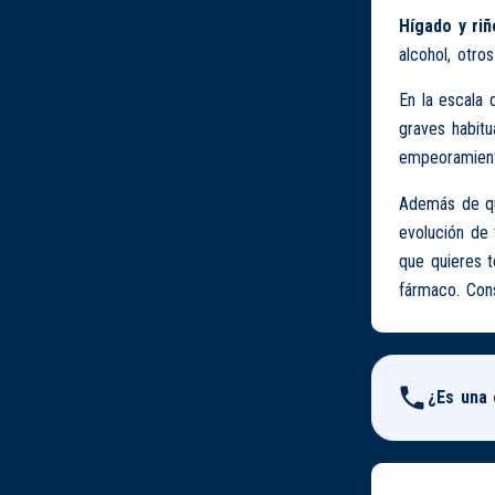
Hígado y riñ
alcohol, otro
En la escala 
graves habitu
empeoramiento
Además de que
evolución de 
que quieres 
fármaco. Cons
¿Es una