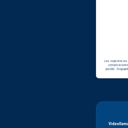
Las experiencias
complicacione
posible. Drogope
Videollama