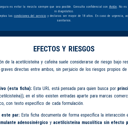
egura es evitar la mezcla siempre que sea posible. Consulta confidencial con
Antón
. No es
ni diagnóstico.
ceptas las
condiciones del servicio
y declaras ser mayor de 18 años. En caso de urgencia, ac
sanitarios.
EFECTOS Y RIESGOS
n de la acetilcisteína y cafeína suele considerarse de riesgo bajo re
 graves directas entre ambos, sin perjuicio de los riesgos propios de
ivo (esta ficha):
Esta URL está pensada para quien busca por
princ
etilcisteína)); en el sitio existen entradas aparte para marcas comerc
o, con texto específico de cada formulación.
 este par:
Esta ficha documenta de forma específica la interacción 
timulante adenosinérgico
y
acetilcisteína mucolítica sin efecto 