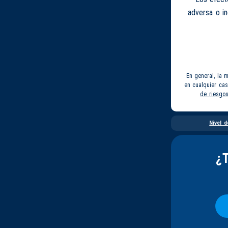
adversa o i
En general, la 
en cualquier ca
de riesgo
Nivel d
¿